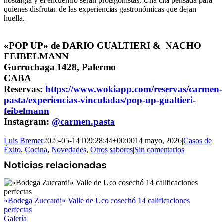
nostalgia y el encuentro serán protagonistas. Una cita pensada para
quienes disfrutan de las experiencias gastronómicas que dejan
huella.
«POP UP» de DARIO GUALTIERI & NACHO
FEIBELMANN
Gurruchaga 1428, Palermo
CABA
Reservas:
https://www.wokiapp.com/reservas/carmen-
pasta/experiencias-vinculadas/pop-up-gualtieri-
feibelmann
Instagram:
@carmen.pasta
Luis Bremer
2026-05-14T09:28:44+00:00
14 mayo, 2026
|
Casos de
Éxito
,
Cocina
,
Novedades
,
Otros sabores
|
Sin comentarios
«Bodega Zuccardi» Valle de Uco cosechó 14 calificaciones
perfectas
Galería