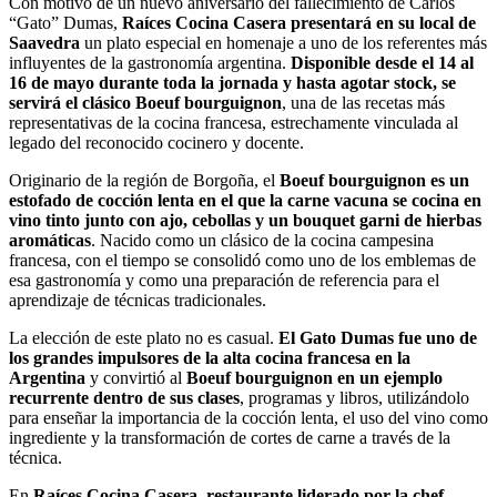
Con motivo de un nuevo aniversario del fallecimiento de Carlos
“Gato” Dumas,
Raíces Cocina Casera presentará en su local de
Saavedra
un plato especial en homenaje a uno de los referentes más
influyentes de la gastronomía argentina.
Disponible desde el 14 al
16 de mayo durante toda la jornada y hasta agotar stock, se
servirá el clásico Boeuf bourguignon
, una de las recetas más
representativas de la cocina francesa, estrechamente vinculada al
legado del reconocido cocinero y docente.
Originario de la región de Borgoña, el
Boeuf bourguignon es un
estofado de cocción lenta en el que la carne vacuna se cocina en
vino tinto junto con ajo, cebollas y un bouquet garni de hierbas
aromáticas
. Nacido como un clásico de la cocina campesina
francesa, con el tiempo se consolidó como uno de los emblemas de
esa gastronomía y como una preparación de referencia para el
aprendizaje de técnicas tradicionales.
La elección de este plato no es casual.
El Gato Dumas fue uno de
los grandes impulsores de la alta cocina francesa en la
Argentina
y convirtió al
Boeuf bourguignon en un ejemplo
recurrente dentro de sus clases
, programas y libros, utilizándolo
para enseñar la importancia de la cocción lenta, el uso del vino como
ingrediente y la transformación de cortes de carne a través de la
técnica.
En
Raíces Cocina Casera, restaurante liderado por la chef