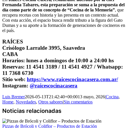
Fernanda Tabares, esta preparación se suma a la propuesta del
día como parte de su concepto de “Cocina de la Memoria”
, que
recupera recetas con historia y las presenta en un contexto actual.
Con esta acción, el espacio busca rendir tributo a la figura del Gato
Dumas y a su aporte a la formación de generaciones de cocineros en
el país.
RAÍCES
Crisólogo Larralde 3995, Saavedra
CABA
Horarios: lunes a domingos de 10:00 a 24:00 hs
Reservas: 11 4541 3189 / 11 4541 4927 / Whatsapp:
11 7368 6730
Sitio web:
https://www.raicescocinacasera.com.ar/
Instagram:
@raicescocinacasera
Luis Bremer
2026-05-13T21:42:40+00:00
13 mayo, 2026
|
Cocina
,
Home
,
Novedades
,
Otros sabores
|
Sin comentarios
Pizzas de Brócoli y Coliflor – Productos de Estación