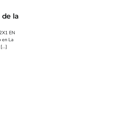
 de la
2X1 EN
o en La
...]