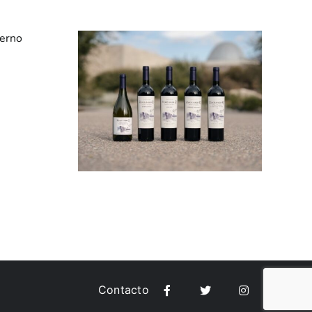
di Q»
«Bodega
a su
Zuccardi» Valle
en
de Uco cosechó
iendo
14 calificaciones
dad
perfectas
as
Contacto