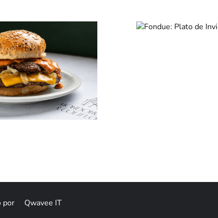
Fondue:
Plato de
Invierno
«Zuccar
relanz
imag
manten
Identi
na
Otros sabores
Catas & eventos
Bodeg
o por
Qwavee IT