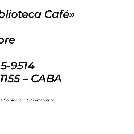
blioteca Café»
bre
15-9514
 1155 – CABA
es
,
Sommelier
|
Sin comentarios