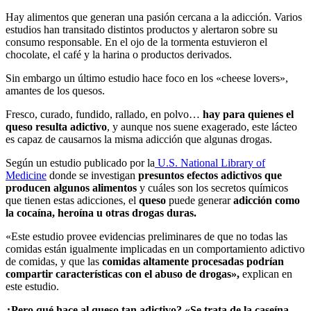
Hay alimentos que generan una pasión cercana a la adicción. Varios
estudios han transitado distintos productos y alertaron sobre su
consumo responsable. En el ojo de la tormenta estuvieron el
chocolate, el café y la harina o productos derivados.
Sin embargo un último estudio hace foco en los «cheese lovers»,
amantes de los quesos.
Fresco, curado, fundido, rallado, en polvo…
hay para quienes el
queso resulta adictivo
, y aunque nos suene exagerado, este lácteo
es capaz de causarnos la misma adicción que algunas drogas.
Según un estudio publicado por la
U.S. National Library of
Medicine
donde se investigan
presuntos efectos adictivos que
producen algunos alimentos
y cuáles son los secretos químicos
que tienen estas adicciones, el
queso
puede generar
adicción como
la cocaína, heroína u otras drogas duras.
«Este estudio provee evidencias preliminares de que no todas las
comidas están igualmente implicadas en un comportamiento adictivo
de comidas, y que las
comidas altamente procesadas podrían
compartir características con el abuso de drogas»,
explican en
este estudio.
¿Pero qué hace al queso tan adictivo? «Se trata de la caseína,