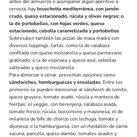
antes del almuerzo o acompañar algún aperitivo o
cerveza, hay
bruschetta mediterránea, con jamón
crudo, queso estacionado, rúcula y olivas negras; o
la de portobellos, con hojas verdes, queso
estacionado, cebolla caramelizada y portobellos
.
Sobresalen también las pizzas de masa madre con
diversos toppings, tartas, como la de calabaza
confitada con queso mozzarella y queso parmesano
gratinado; o la de espinaca y queso azul, cebollas
salteadas y queso mozzarella.
Para almorzar o cenar, presentan opciones como
sándwiches, hamburguesas y ensaladas
. Entre los
primeros se pueden mencionar al sándwich de lomito,
queso gruyere, tomate asado, rúcula y manteca de
hierbas; el veggie, con berenjena, calabaza asada,
tomate fresco, rúcula, bocconcino y mayonesa; el de
milanesa de bife de chorizo con lechuga, tomate y
dijonesa; o la hamburguesa, con un medallón de carne
vacuna, panceta, queso dambo, tomates asados y