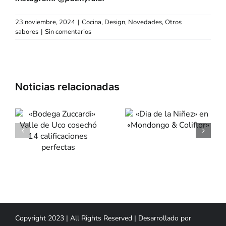
23 noviembre, 2024
|
Cocina
,
Design
,
Novedades
,
Otros
sabores
|
Sin comentarios
«Dia de la
»
Fondue:
Niñez» en
Plato de
«Mondongo
Invierno
& Coliflor»
4
ones
s
Copyright 2023 | All Rights Reserved | Desarrollado por