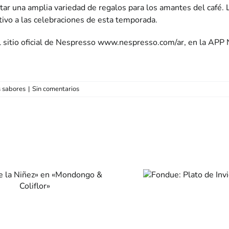
r una amplia variedad de regalos para los amantes del café. La 
tivo a las celebraciones de esta temporada.
 sitio oficial de Nespresso
www.nespresso.com/ar
, en la APP 
 sabores
|
Sin comentarios
«Zuccar
Fondue:
relanz
Plato de
imag
Invierno
manten
Identi