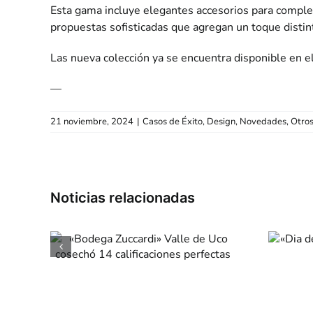
Esta gama incluye elegantes accesorios para completa
propuestas sofisticadas que agregan un toque distin
Las nueva colección ya se encuentra disponible en el
—
21 noviembre, 2024
|
Casos de Éxito
,
Design
,
Novedades
,
Otros
lle
«Dia de la Niñez»
chó
en «Mondongo &
ones
Coliflor»