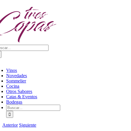
Saltar
al
contenido
scar:
oggle
avigation
Vinos
Novedades
Sommelier
Cocina
Otros Sabores
Catas & Eventos
Bodegas
Buscar:
Anterior
Siguiente