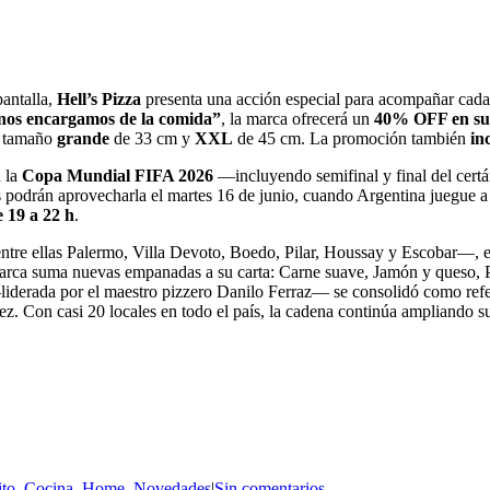
pantalla,
Hell’s Pizza
presenta una acción especial para acompañar cada
 nos encargamos de la comida”
, la marca ofrecerá un
40% OFF en sus
n tamaño
grande
de 33 cm y
XXL
de 45 cm. La promoción también
in
n la
Copa Mundial FIFA 2026
—incluyendo semifinal y final del cer
os podrán aprovecharla el martes 16 de junio, cuando Argentina juegue a 
e 19 a 22 h
.
—entre ellas Palermo, Villa Devoto, Boedo, Pilar, Houssay y Escobar—, e
rca suma nuevas empanadas a su carta: Carne suave, Jamón y queso, Pe
iderada por el maestro pizzero Danilo Ferraz— se consolidó como refer
 vez. Con casi 20 locales en todo el país, la cadena continúa ampliando
ito
,
Cocina
,
Home
,
Novedades
|
Sin comentarios