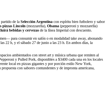
 partido de la
Selección Argentina
con espíritu bien futbolero y sabor
 pizzas Lincoln
(mozzarella),
Obama
(pepperoni y mozzarella)
cluirá bebidas y cervezas
de la línea Imperial con descuento.
támen— para consumir en salón o en modalidad take away, abonando
las 22 h, y el sábado 27 de junio a las 23 h. En ambos días, la
spacios ambientados con street art y música urbana que remiten al
pperoni y Pulled Pork, disponibles a $3400 cada una en los locales
ente local en pizzas gigantes y por porción estilo New York,
 su propuesta con sabores contundentes y de impronta americana,