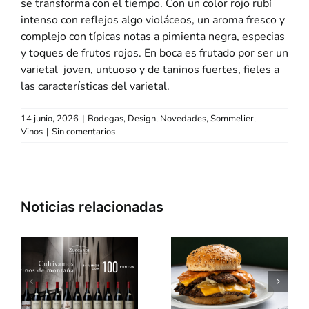
se transforma con el tiempo. Con un color rojo rubí
intenso con reflejos algo violáceos, un aroma fresco y
complejo con típicas notas a pimienta negra, especias
y toques de frutos rojos. En boca es frutado por ser un
varietal joven, untuoso y de taninos fuertes, fieles a
las características del varietal.
14 junio, 2026
|
Bodegas
,
Design
,
Novedades
,
Sommelier
,
Vinos
|
Sin comentarios
»
«Dia de la
Fondue:
Niñez» en
Plato de
«Mondongo