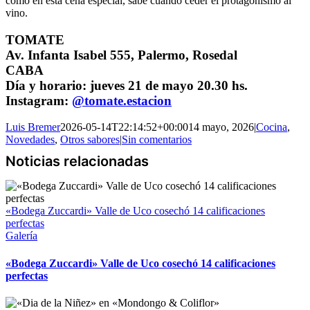
como en esta cena especial, sabe cuándo ceder el protagonismo al
vino.
TOMATE
Av. Infanta Isabel 555, Palermo, Rosedal
CABA
Día y horario: jueves 21 de mayo 20.30 hs.
Instagram:
@tomate.estacion
Luis Bremer
2026-05-14T22:14:52+00:00
14 mayo, 2026
|
Cocina
,
Novedades
,
Otros sabores
|
Sin comentarios
«Bodega Zuccardi» Valle de Uco cosechó 14 calificaciones
perfectas
Galería
«Bodega Zuccardi» Valle de Uco cosechó 14 calificaciones
perfectas