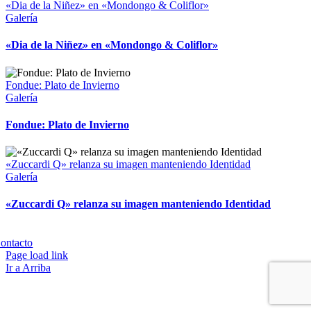
«Dia de la Niñez» en «Mondongo & Coliflor»
Galería
«Dia de la Niñez» en «Mondongo & Coliflor»
Fondue: Plato de Invierno
Galería
Fondue: Plato de Invierno
«Zuccardi Q» relanza su imagen manteniendo Identidad
Galería
«Zuccardi Q» relanza su imagen manteniendo Identidad
Copyright 2023 | All Rights Reserved | Desarrollado por
Qwavee IT
ontacto
Page load link
Ir a Arriba