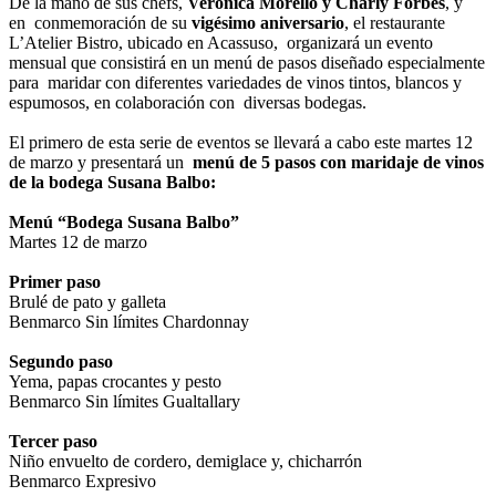
De la mano de sus chefs,
Verónica Morello y Charly Forbes
, y
en
conmemoración de su
vigésimo aniversario
, el restaurante
L’Atelier Bistro, ubicado en Acassuso, organizará un evento
mensual que consistirá en un menú de pasos diseñado especialmente
para maridar con diferentes variedades de vinos tintos, blancos y
espumosos, en colaboración con diversas bodegas.
El primero de esta serie de eventos se llevará a cabo este martes 12
de marzo y presentará un
menú de 5 pasos con maridaje de vinos
de la bodega Susana Balbo:
Menú “Bodega Susana Balbo”
Martes 12 de marzo
Primer paso
Brulé de pato y galleta
Benmarco Sin límites Chardonnay
Segundo paso
Yema, papas crocantes y pesto
Benmarco Sin límites Gualtallary
Tercer paso
Niño envuelto de cordero, demiglace y, chicharrón
Benmarco Expresivo