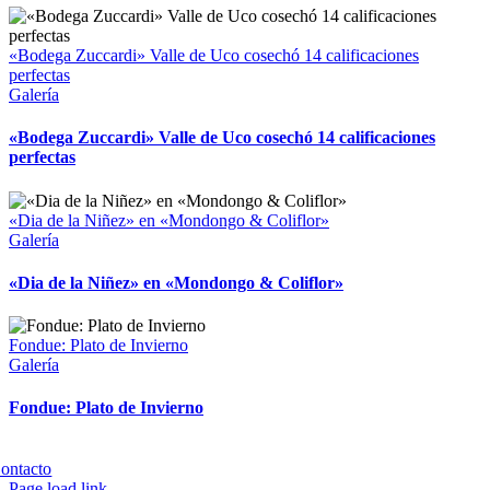
«Bodega Zuccardi» Valle de Uco cosechó 14 calificaciones
perfectas
Galería
«Bodega Zuccardi» Valle de Uco cosechó 14 calificaciones
perfectas
«Dia de la Niñez» en «Mondongo & Coliflor»
Galería
«Dia de la Niñez» en «Mondongo & Coliflor»
Fondue: Plato de Invierno
Galería
Fondue: Plato de Invierno
Copyright 2023 | All Rights Reserved | Desarrollado por
Qwavee IT
ontacto
Page load link