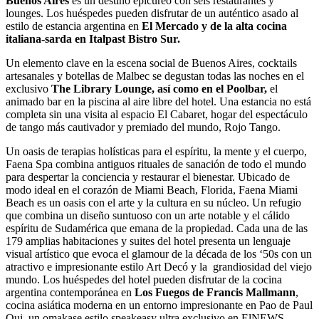
Buenos Aires
es un destino epicúreo con seis restaurantes y
lounges. Los huéspedes pueden disfrutar de un auténtico asado al
estilo de estancia argentina en
El Mercado y de la alta cocina
italiana-sarda en Italpast Bistro Sur.
Un elemento clave en la escena social de Buenos Aires, cocktails
artesanales y botellas de Malbec se degustan todas las noches en el
exclusivo
The Library Lounge, así como en el Poolbar,
el
animado bar en la piscina al aire libre del hotel. Una estancia no está
completa sin una visita al espacio El Cabaret, hogar del espectáculo
de tango más cautivador y premiado del mundo, Rojo Tango.
Un oasis de terapias holísticas para el espíritu, la mente y el cuerpo,
Faena Spa combina antiguos rituales de sanación de todo el mundo
para despertar la conciencia y restaurar el bienestar. Ubicado de
modo ideal en el corazón de Miami Beach, Florida, Faena Miami
Beach es un oasis con el arte y la cultura en su núcleo. Un refugio
que combina un diseño suntuoso con un arte notable y el cálido
espíritu de Sudamérica que emana de la propiedad. Cada una de las
179 amplias habitaciones y suites del hotel presenta un lenguaje
visual artístico que evoca el glamour de la década de los ‘50s con un
atractivo e impresionante estilo Art Decó y la grandiosidad del viejo
mundo. Los huéspedes del hotel pueden disfrutar de la cocina
argentina contemporánea en
Los Fuegos de Francis Mallmann
,
cocina asiática moderna en un entorno impresionante en Pao de Paul
Qui, un omakase estilo speakeasy ultra exclusivo en ElNEWS