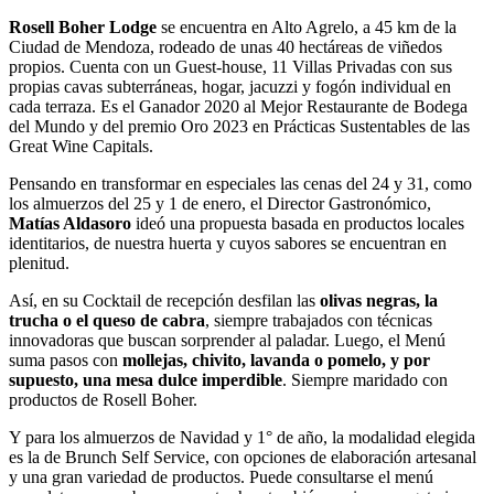
Rosell Boher Lodge
se encuentra en Alto Agrelo, a 45 km de la
Ciudad de Mendoza, rodeado de unas 40 hectáreas de viñedos
propios. Cuenta con un Guest-house, 11 Villas Privadas con sus
propias cavas subterráneas, hogar, jacuzzi y fogón individual en
cada terraza. Es el Ganador 2020 al Mejor Restaurante de Bodega
del Mundo y del premio Oro 2023 en Prácticas Sustentables de las
Great Wine Capitals.
Pensando en transformar en especiales las cenas del 24 y 31, como
los almuerzos del 25 y 1 de enero, el Director Gastronómico,
Matías Aldasoro
ideó una propuesta basada en productos locales
identitarios, de nuestra huerta y cuyos sabores se encuentran en
plenitud.
Así, en su Cocktail de recepción desfilan las
olivas negras, la
trucha o el queso de cabra
, siempre trabajados con técnicas
innovadoras que buscan sorprender al paladar. Luego, el Menú
suma pasos con
mollejas, chivito, lavanda o pomelo, y por
supuesto, una mesa dulce imperdible
. Siempre maridado con
productos de Rosell Boher.
Y para los almuerzos de Navidad y 1° de año, la modalidad elegida
es la de Brunch Self Service, con opciones de elaboración artesanal
y una gran variedad de productos. Puede consultarse el menú