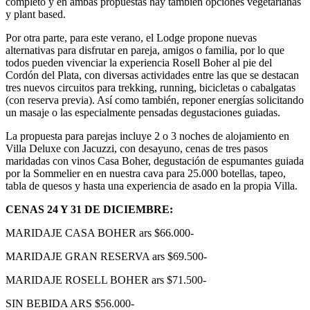
completo y en
ambas propuestas hay también opciones vegetarianas
y plant based.
Por otra parte, para este verano, el Lodge propone nuevas
alternativas para disfrutar en pareja, amigos o familia, por lo que
todos pueden vivenciar la experiencia Rosell Boher al pie del
Cordón del Plata, con diversas actividades entre las que se destacan
tres nuevos circuitos para trekking, running, bicicletas o cabalgatas
(con reserva previa). Así como también, reponer energías solicitando
un masaje o las especialmente pensadas degustaciones guiadas.
La propuesta para parejas incluye 2 o 3 noches de alojamiento en
Villa Deluxe con Jacuzzi, con desayuno, cenas de tres pasos
maridadas con vinos Casa Boher, degustación de espumantes guiada
por la Sommelier en en nuestra cava para 25.000 botellas, tapeo,
tabla de quesos y hasta una experiencia de asado en la propia Villa.
CENAS 24 Y 31 DE DICIEMBRE:
MARIDAJE CASA BOHER ars $66.000-
MARIDAJE GRAN RESERVA ars $69.500-
MARIDAJE ROSELL BOHER ars $71.500-
SIN BEBIDA ARS $56.000-