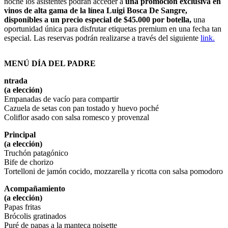
noche los asistentes podrán acceder a
una promoción exclusiva en
vinos de alta gama de la línea Luigi Bosca De Sangre,
disponibles a un precio especial de $45.000 por botella,
una
oportunidad única para disfrutar etiquetas premium en una fecha tan
especial. Las reservas podrán realizarse a través del siguiente
link.
MENÚ DÍA DEL PADRE
ntrada
(a elección)
Empanadas de vacío para compartir
Cazuela de setas con pan tostado y huevo poché
Coliflor asado con salsa romesco y provenzal
Principal
(a elección)
Truchón patagónico
Bife de chorizo
Tortelloni de jamón cocido, mozzarella y ricotta con salsa pomodoro
Acompañamiento
(a elección)
Papas fritas
Brócolis gratinados
Puré de papas a la manteca noisette