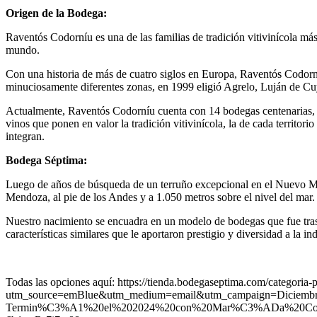
Origen de la Bodega:
Raventós Codorníu es una de las familias de tradición vitivinícola má
mundo.
Con una historia de más de cuatro siglos en Europa, Raventós Codorn
minuciosamente diferentes zonas, en 1999 eligió Agrelo, Luján de Cuyo
Actualmente, Raventós Codorníu cuenta con 14 bodegas centenarias, la
vinos que ponen en valor la tradición vitivinícola, la de cada territor
integran.
Bodega Séptima:
Luego de años de búsqueda de un terruño excepcional en el Nuevo M
Mendoza, al pie de los Andes y a 1.050 metros sobre el nivel del mar.
Nuestro nacimiento se encuadra en un modelo de bodegas que fue tras
características similares que le aportaron prestigio y diversidad a la
Todas las opciones aquí: https://tienda.bodegaseptima.com/categoria-
utm_source=emBlue&utm_medium=email&utm_campaign=Diciemb
Termin%C3%A1%20el%202024%20con%20Mar%C3%ADa%20Codo