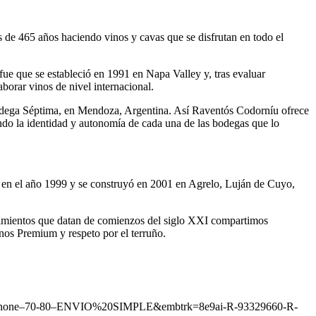
s de 465 años haciendo vinos y cavas que se disfrutan en todo el
ue que se estableció en 1991 en Napa Valley y, tras evaluar
borar vinos de nivel internacional.
 Bodega Séptima, en Mendoza, Argentina. Así Raventós Codorníu ofrece
ciando la identidad y autonomía de cada una de las bodegas que lo
en el año 1999 y se construyó en 2001 en Agrelo, Luján de Cuyo,
ecimientos que datan de comienzos del siglo XXI compartimos
inos Premium y respeto por el terruño.
e–70-80–ENVIO%20SIMPLE&embtrk=8e9ai-R-93329660-R-