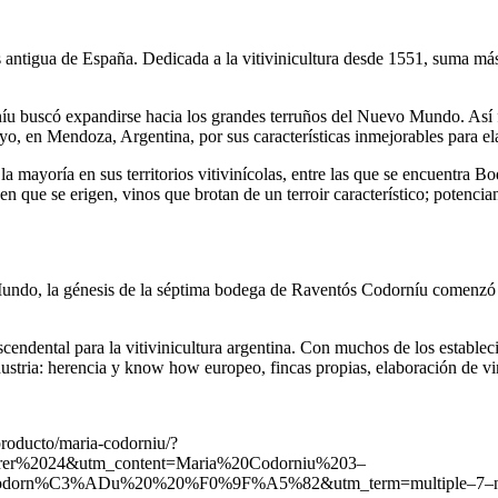
s antigua de España. Dedicada a la vitivinicultura desde 1551, suma má
íu buscó expandirse hacia los grandes terruños del Nuevo Mundo. Así f
, en Mendoza, Argentina, por sus características inmejorables para ela
 mayoría en sus territorios vitivinícolas, entre las que se encuentra
io en que se erigen, vinos que brotan de un terroir característico; poten
undo, la génesis de la séptima bodega de Raventós Codorníu comenzó 
cendental para la vitivinicultura argentina. Con muchos de los establ
 industria: herencia y know how europeo, fincas propias, elaboración de v
producto/maria-codorniu/?
rer%2024&utm_content=Maria%20Codorniu%203–
rn%C3%ADu%20%20%F0%9F%A5%82&utm_term=multiple–7–non