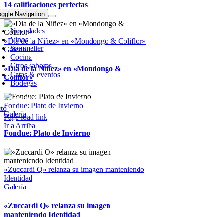
14 calificaciones perfectas
oggle Navigation
Novedades
Vinos
«Dia de la Niñez» en «Mondongo & Coliflor»
Sommelier
Galería
Cocina
Otros sabores
«Dia de la Niñez» en «Mondongo &
Catas & eventos
Coliflor»
Bodegas
pyright 2023 | All Rights Reserved | Desarrollado por
Qwavee IT
Fondue: Plato de Invierno
to
Galería
Page load link
Ir a Arriba
Fondue: Plato de Invierno
«Zuccardi Q» relanza su imagen manteniendo
Identidad
Galería
«Zuccardi Q» relanza su imagen
manteniendo Identidad