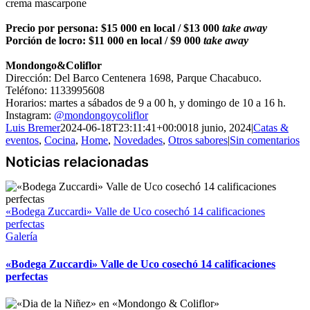
crema mascarpone
Precio por persona: $15 000 en local / $13 000
take away
Porción de locro: $11 000 en local / $9 000
take away
Mondongo&Coliflor
Dirección: Del Barco Centenera 1698, Parque Chacabuco.
Teléfono: 1133995608
Horarios: martes a sábados de 9 a 00 h, y domingo de 10 a 16 h.
Instagram:
@mondongoycoliflor
Luis Bremer
2024-06-18T23:11:41+00:00
18 junio, 2024
|
Catas &
eventos
,
Cocina
,
Home
,
Novedades
,
Otros sabores
|
Sin comentarios
«Bodega Zuccardi» Valle de Uco cosechó 14 calificaciones
perfectas
Galería
«Bodega Zuccardi» Valle de Uco cosechó 14 calificaciones
perfectas