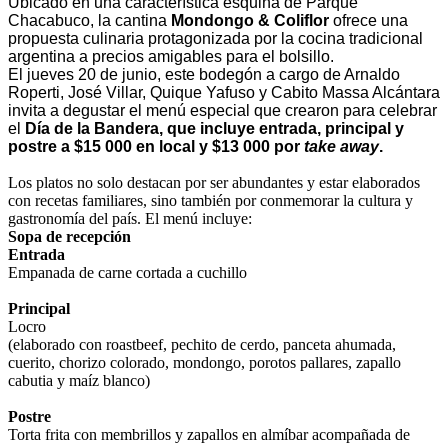
Ubicado en una característica esquina de Parque
Chacabuco, la cantina
Mondongo & Coliflor
ofrece una
propuesta culinaria protagonizada por la cocina tradicional
argentina a precios amigables para el bolsillo.
El jueves 20 de junio, este bodegón a cargo de Arnaldo
Roperti, José Villar, Quique Yafuso y Cabito Massa Alcántara
invita a degustar el menú especial que crearon para celebrar
el
Día de la Bandera, que incluye entrada, principal y
postre a $15 000 en local y $13 000 por
take away
.
Los platos no solo destacan por ser abundantes y estar elaborados
con recetas familiares, sino también por conmemorar la cultura y
gastronomía del país. El menú incluye:
Sopa de recepción
Entrada
Empanada de carne cortada a cuchillo
Principal
Locro
(elaborado con roastbeef, pechito de cerdo, panceta ahumada,
cuerito, chorizo colorado, mondongo, porotos pallares, zapallo
cabutia y maíz blanco)
Postre
Torta frita con membrillos y zapallos en almíbar acompañada de