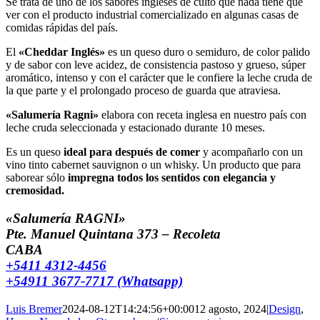
Se trata de uno de los sabores ingleses de culto que nada tiene que
ver con el producto industrial comercializado en algunas casas de
comidas rápidas del país.
El
«Cheddar Inglés»
es un queso duro o semiduro, de color palido
y de sabor con leve acidez, de consistencia pastoso y grueso, súper
aromático, intenso y con el carácter que le confiere la leche cruda de
la que parte y el prolongado proceso de guarda que atraviesa.
«Salumería Ragni»
elabora con receta inglesa en nuestro país con
leche cruda seleccionada y estacionado durante 10 meses.
Es un queso
ideal para después de comer
y acompañarlo con un
vino tinto cabernet sauvignon o un whisky. Un producto que para
saborear sólo
impregna todos los sentidos con elegancia y
cremosidad.
«Salumería RAGNI»
Pte. Manuel Quintana 373 – Recoleta
CABA
+5411 4312-4456
+54911 3677-7717 (Whatsapp)
Luis Bremer
2024-08-12T14:24:56+00:00
12 agosto, 2024
|
Design
,