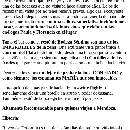
De recorrida por Lujan de Cuyo y sin previo aviso decidí entrar en
una de las bodegas que no visitaba hace algunos años. Lejos de
rechazar mi visita por no tener reserva previa, algo casi excluyente
hoy en las bodegas mendocinas para poder contener la demanda de
turistas,
me recibieron con una calidez superlativa invitándome a
pasar, comentándome los distintos vinos que elaboran las
enólogas Paula y Florencia en el lugar.
Tanto el bar como el
restó de Bodega Séptima son uno de los
IMPERDIBLES de la zona.
Una exultante vista panorámica al
Cordón del Plata
lo define todo, desde una terraza que se aventura
a las viñas. La imágen siempre magnética de la
Cordillera de los
Andes
que parece una pintura en perfección o una bella alucinación.
Dentro de los vinos
no dejar de probar la línea CONFIADO y
como siempre, los espumantes MARÍA que son impecables.
Hay opción de tapas para ir haciendo un
«wine flight»
o
sencillamente elegir una botella en grupo y poder degustarla.
También el restó de la bodega tiene un menú por pasos.
Altamente Recomendable para quienes viajen a Mendoza.
Historia:
Raventós Codorníu es una de las familias de tradición vitivinícola