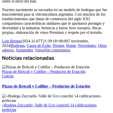
sobre el nivel del mar.
Nuestro nacimiento se encuadra en un modelo de bodegas que fue
trascendental para la vitivinicultura argentina. Con muchos de los
establecimientos que datan de comienzos del siglo XXI
compartimos características similares que le aportaron prestigio y
diversidad a la industria: herencia y know how europeo, fincas
propias, elaboración de vinos Premium y respeto por el terruño.
Luis Bremer
2024-11-07T11:39:18+00:00
7 noviembre,
2024
|
Bodegas
,
Casos de Éxito
,
Design
,
Home
,
Novedades
,
Otros
sabores
,
Sommelier
,
Vinos
|
Sin comentarios
Pizzas de Brócoli y Coliflor – Productos de Estación
Galería
Pizzas de Brócoli y Coliflor – Productos de Estación
«Bodega Zuccardi» Valle de Uco cosechó 14 calificaciones
perfectas