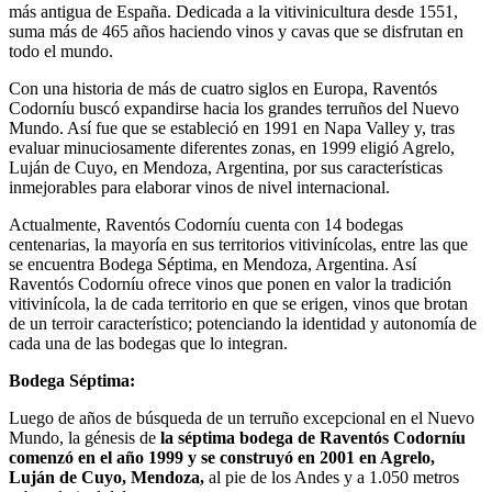
más antigua de España. Dedicada a la vitivinicultura desde 1551,
suma más de 465 años haciendo vinos y cavas que se disfrutan en
todo el mundo.
Con una historia de más de cuatro siglos en Europa, Raventós
Codorníu buscó expandirse hacia los grandes terruños del Nuevo
Mundo. Así fue que se estableció en 1991 en Napa Valley y, tras
evaluar minuciosamente diferentes zonas, en 1999 eligió Agrelo,
Luján de Cuyo, en Mendoza, Argentina, por sus características
inmejorables para elaborar vinos de nivel internacional.
Actualmente, Raventós Codorníu cuenta con 14 bodegas
centenarias, la mayoría en sus territorios vitivinícolas, entre las que
se encuentra Bodega Séptima, en Mendoza, Argentina. Así
Raventós Codorníu ofrece vinos que ponen en valor la tradición
vitivinícola, la de cada territorio en que se erigen, vinos que brotan
de un terroir característico; potenciando la identidad y autonomía de
cada una de las bodegas que lo integran.
Bodega Séptima:
Luego de años de búsqueda de un terruño excepcional en el Nuevo
Mundo, la génesis de
la séptima bodega de Raventós Codorníu
comenzó en el año 1999 y se construyó en 2001 en Agrelo,
Luján de Cuyo, Mendoza,
al pie de los Andes y a 1.050 metros