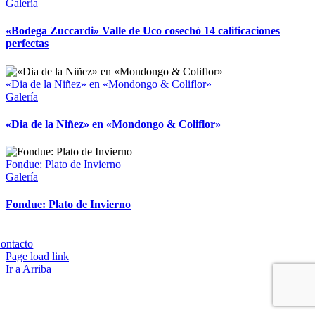
Galería
«Bodega Zuccardi» Valle de Uco cosechó 14 calificaciones
perfectas
«Dia de la Niñez» en «Mondongo & Coliflor»
Galería
«Dia de la Niñez» en «Mondongo & Coliflor»
Fondue: Plato de Invierno
Galería
Fondue: Plato de Invierno
Copyright 2023 | All Rights Reserved | Desarrollado por
Qwavee IT
ontacto
Page load link
Ir a Arriba