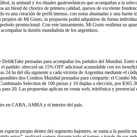
útbol, la amistad y los rituales gastronómicos que acompañan a la sele
 un blend de chorizo de primera calidad, quesos de excelente fundenci
do es una creación de perfil intenso, con notas ahumadas y una fuerte ide
es propios de Mi Gusto, la propuesta podrá adquirirse de forma individu
l período promocional. Con este lanzamiento, Mi Gusto reafirma su apues
acompañar la ilusión mundialista de los argentinos.
 de Deli&Take pensadas para acompañar los partidos del Mundial. Ent
el partido: ofrecerá un 15% OFF adicional acumulable con los benefici
 las 24 hs del día siguiente a cada victoria de Argentina mediante e
 disponibles dos Combos Mundial pensados para compartir: el Combo 
 Combinado Selection de 100 piezas y 10 duplas a elección, por $365.
 para 20. Las propuestas aplican en venta web, telefónica y presenci
ales en CABA, AMBA y el interior del país.
r un espacio propio dentro del segmento bajonero, se suma a la pasión 
ido estoy”, realizará sorteos durante todo el torneo a través de sus redes