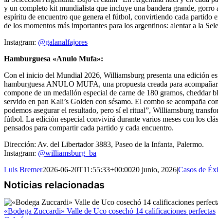
y un completo kit mundialista que incluye una bandera grande, gorro arl
espíritu de encuentro que genera el fútbol, convirtiendo cada partido 
de los momentos más importantes para los argentinos: alentar a la Sel
Instagram:
@galanalfajores
Hamburguesa «Anulo Mufa»:
Con el inicio del Mundial 2026, Williamsburg presenta una edición esp
hamburguesa ANULO MUFA, una propuesta creada para acompañar la te
compone de un medallón especial de carne de 180 gramos, cheddar bl
servido en pan Kali’s Golden con sésamo. El combo se acompaña con pa
podemos asegurar el resultado, pero sí el ritual”, Williamsburg trans
fútbol. La edición especial convivirá durante varios meses con los 
pensados para compartir cada partido y cada encuentro.
Dirección: Av. del Libertador 3883, Paseo de la Infanta, Palermo.
Instagram:
@williamsburg_ba
Luis Bremer
2026-06-20T11:55:33+00:00
20 junio, 2026
|
Casos de Éxi
«Bodega Zuccardi» Valle de Uco cosechó 14 calificaciones perfectas