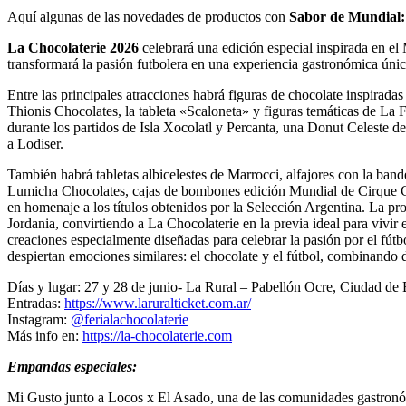
Aquí algunas de las novedades de productos con
Sabor de Mundial:
La Chocolaterie 2026
celebrará una edición especial inspirada en el
transformará la pasión futbolera en una experiencia gastronómica ún
Entre las principales atracciones habrá figuras de chocolate inspirada
Thionis Chocolates, la tableta «Scaloneta» y figuras temáticas de La
durante los partidos de Isla Xocolatl y Percanta, una Donut Celeste
a Lodiser.
También habrá tabletas albicelestes de Marrocci, alfajores con la ban
Lumicha Chocolates, cajas de bombones edición Mundial de Cirque Ch
en homenaje a los títulos obtenidos por la Selección Argentina. La pro
Jordania, convirtiendo a La Chocolaterie en la previa ideal para vivir
creaciones especialmente diseñadas para celebrar la pasión por el fút
despiertan emociones similares: el chocolate y el fútbol, combinando 
Días y lugar: 27 y 28 de junio- La Rural – Pabellón Ocre, Ciudad de
Entradas:
https://www.laruralticket.com.ar/
Instagram:
@ferialachocolaterie
Más info en:
https://la-chocolaterie.com
Empandas especiales:
Mi Gusto junto a Locos x El Asado, una de las comunidades gastronóm