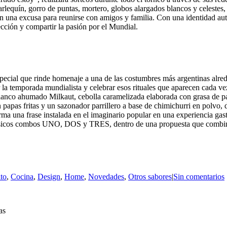
equín, gorro de puntas, mortero, globos alargados blancos y celestes, col
en una excusa para reunirse con amigos y familia. Con una identidad auté
ección y compartir la pasión por el Mundial.
ecial que rinde homenaje a una de las costumbres más argentinas alrededo
mporada mundialista y celebrar esos rituales que aparecen cada vez 
anco ahumado Milkaut, cebolla caramelizada elaborada con grasa de pa
pas fritas y un sazonador parrillero a base de chimichurri en polvo, d
forma una frase instalada en el imaginario popular en una experiencia g
clásicos combos UNO, DOS y TRES, dentro de una propuesta que combina 
to
,
Cocina
,
Design
,
Home
,
Novedades
,
Otros sabores
|
Sin comentarios