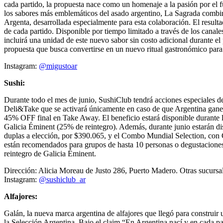
cada partido, la propuesta nace como un homenaje a la pasión por el f
los sabores más emblemáticos del asado argentino, La Sagrada combina
Argenta, desarrollada especialmente para esta colaboración. El resulta
de cada partido. Disponible por tiempo limitado a través de los canal
incluirá una unidad de este nuevo sabor sin costo adicional durante e
propuesta que busca convertirse en un nuevo ritual gastronómico para 
Instagram:
@migustoar
Sushi:
Durante todo el mes de junio, SushiClub tendrá acciones especiales
Deli&Take que se activará únicamente en caso de que Argentina gane 
45% OFF final en Take Away. El beneficio estará disponible durante
Galicia Éminent (25% de reintegro). Además, durante junio estarán
duplas a elección, por $390.065, y el Combo Mundial Selection, con
están recomendados para grupos de hasta 10 personas o degustaciones
reintegro de Galicia Éminent.
Dirección: Alicia Moreau de Justo 286, Puerto Madero. Otras sucurs
Instagram:
@sushiclub_ar
Alfajores:
Galán, la nueva marca argentina de alfajores que llegó para construi
la Selección Argentina. Bajo el claim “En Argentina nací y en cada part