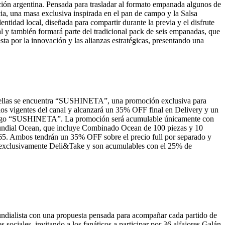
cción argentina. Pensada para trasladar al formato empanada algunos de
a, una masa exclusiva inspirada en el pan de campo y la Salsa
ntidad local, diseñada para compartir durante la previa y el disfrute
al y también formará parte del tradicional pack de seis empanadas, que
ta por la innovación y las alianzas estratégicas, presentando una
re ellas se encuentra “SUSHINETA”, una promoción exclusiva para
os vigentes del canal y alcanzará un 35% OFF final en Delivery y un
l código “SUSHINETA”. La promoción será acumulable únicamente con
Mundial Ocean, que incluye Combinado Ocean de 100 piezas y 10
365. Ambos tendrán un 35% OFF sobre el precio full por separado y
al exclusivamente Deli&Take y son acumulables con el 25% de
mundialista con una propuesta pensada para acompañar cada partido de
 sociales, invitando a los fanáticos a participar por 36 alfajores Galán