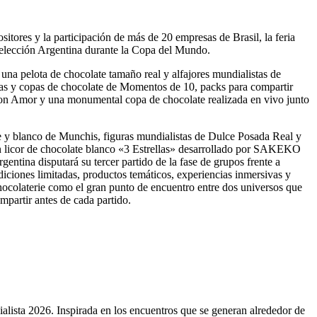
tores y la participación de más de 20 empresas de Brasil, la feria
Selección Argentina durante la Copa del Mundo.
 una pelota de chocolate tamaño real y alfajores mundialistas de
llas y copas de chocolate de Momentos de 10, packs para compartir
 con Amor y una monumental copa de chocolate realizada en vivo junto
ste y blanco de Munchis, figuras mundialistas de Dulce Posada Real y
n licor de chocolate blanco «3 Estrellas» desarrollado por SAKEKO
entina disputará su tercer partido de la fase de grupos frente a
ediciones limitadas, productos temáticos, experiencias inmersivas y
Chocolaterie como el gran punto de encuentro entre dos universos que
mpartir antes de cada partido.
lista 2026. Inspirada en los encuentros que se generan alrededor de