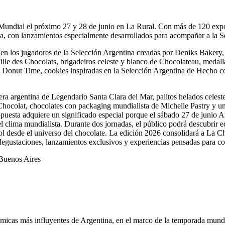
 Mundial el próximo 27 y 28 de junio en La Rural. Con más de 120 exposi
ica, con lanzamientos especialmente desarrollados para acompañar a la 
s en los jugadores de la Selección Argentina creadas por Deniks Bakery,
 Fille des Chocolats, brigadeiros celeste y blanco de Chocolateau, meda
 de Donut Time, cookies inspiradas en la Selección Argentina de Hecho
dera argentina de Legendario Santa Clara del Mar, palitos helados cele
ocolat, chocolates con packaging mundialista de Michelle Pastry y u
puesta adquiere un significado especial porque el sábado 27 de junio Arg
 el clima mundialista. Durante dos jornadas, el público podrá descubrir 
bol desde el universo del chocolate. La edición 2026 consolidará a La 
degustaciones, lanzamientos exclusivos y experiencias pensadas para co
 Buenos Aires
icas más influyentes de Argentina, en el marco de la temporada mundia