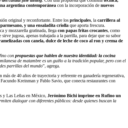
o del
casual fine dining
. Con una propuesta que combina
técnica,
ina argentina contemporánea
con la incorporación de
nuevos
ón original y reconfortante. Entre los
principales
, la
carrillera al
parmesano, y una ensaladita criolla
que aporta frescura.
ca y mozzarella gratinada, llega
con papas fritas crocantes
, como
sirve jugosa, apenas trabajada a la parrilla, para dejar que su sabor
amelizadas con canela, dulce de leche de coco al ron y crema de
fino con
propuestas que hablen de nuestra identidad: la cocina
 milanesa de matambre es un guiño a la tradición popular, pero con el
ndes parrillas del mundo
”, agrega.
on más de 40 años de trayectoria y referente en ganadería regenerativa,
e Facundo Kreinman y Pablo Savio, que conecta restaurantes con
es y Las Leñas en México,
Jerónimo Bichi imprime en Rufino un
ermiten dialogar con diferentes públicos: desde quienes buscan la