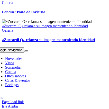
Galería
Fondue: Plato de Invierno
«Zuccardi Q» relanza su imagen manteniendo Identidad
Galería
«Zuccardi Q» relanza su imagen manteniendo Identidad
oggle Navigation
Novedades
Vinos
Sommelier
Cocina
Otros sabores
Catas & eventos
Bodegas
pyright 2023 | All Rights Reserved | Desarrollado por
Qwavee IT
to
Page load link
Ir a Arriba