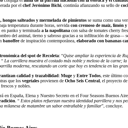
no
conjuga el
alma de la parrilla nacional con la estética y el cuidad
iderada por el
chef Jerónimo Bichi
, continúa afianzando su sello de
coc
ta, hongos salteados y mermelada de pimientos
se suma como una versi
 baja temperatura durante horas, servida
con cremoso de maíz, limón y 
a en panko y terminada
a la napolitana
con salsa de tomates cherry fres
bro del animal, tierno y sabroso gracias a su infiltración de grasa— se 
n
banoffee
de inspiración contemporánea,
elaborado con bananas car
tronómica del spot de Recoleta
: “
Quise ampliar la experiencia de Ru
 “
La carrillera muestra el costado más noble y meloso de la carne; la
la parrilla moderna, rescatando un corte que hoy es tendencia en las gra
antizan calidad y trazabilidad
:
Muge
y
Entre Todos
, este último c
tras que los
vegetales
provienen de
Ocho Seis Central
, el proyecto d
frescos y nobles.
á en España, Elena y Nuestro Secreto en el Four Seasons Buenos Air
radición
. “
Estos platos refuerzan nuestra identidad parrillera y nos p
una milanesa de matambre un sabor entrañable y familiar
”, concluye.
Mío Buenos Aires