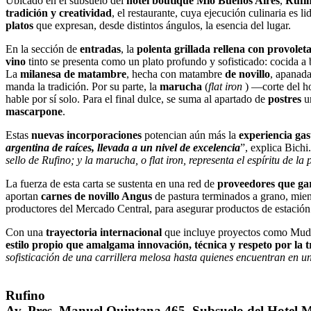
Ubicado en el subsuelo del
hotel boutique Mío Buenos Aires
,
Rufi
tradición y creatividad
, el restaurante, cuya ejecución culinaria es l
platos
que expresan, desde distintos ángulos, la esencia del lugar.
En la sección de
entradas
, la
polenta grillada rellena con provole
vino
tinto se presenta como un plato profundo y sofisticado: cocida a
La
milanesa de matambre
, hecha con matambre
de novillo
, apanad
manda la tradición. Por su parte, la
marucha
(
flat iron
) —corte del hom
hable por sí solo. Para el final dulce, se suma al apartado de
postres
u
mascarpone
.
Estas
nuevas incorporaciones
potencian aún más la
experiencia gas
argentina de raíces, llevada a un nivel de excelencia
”, explica Bichi.
sello de Rufino; y la marucha, o flat iron, representa el espíritu de 
La fuerza de esta carta se sustenta en una red de
proveedores que gar
aportan
carnes de novillo Angus
de pastura terminados a grano, mien
productores del Mercado Central, para asegurar productos de estación 
Con una
trayectoria internacional
que incluye proyectos como Mudr
estilo propio que amalgama innovación, técnica y respeto por la t
sofisticación de una carrillera melosa hasta quienes encuentran en 
Rufino
Av. Pres. Manuel Quintana 465, Subsuelo del Hotel 