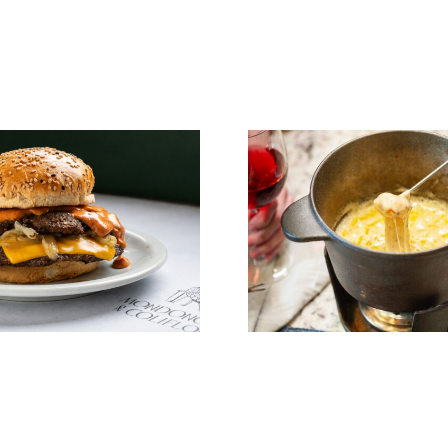
«Zuccar
relanz
Fondue: Plato de
imag
Invierno
manten
Identi
na
Otros sabores
Catas & eventos
Bodeg