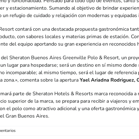
 y funcionalidad. Pensado para todo tipo de eventos, tanto so
er y estacionamiento. Sumando al objetivo de brindar experien
o un refugio de cuidado y relajación con modernas y equipadas 
esort contará con una destacada propuesta gastronómica tant
roducto, con sabores locales y materias primas de estación. Co
rente del equipo aportando su gran experiencia en reconocidos h
del Sheraton Buenos Aires Greenville Polo & Resort, un proye
 un lugar para hospedarse; será un destino en sí mismo donde
orno incomparable; al mismo tiempo, será el lugar de referencia
a zona.», comenta sobre la apertura
Yael Ariadna Rodriguez, G
mará parte de Sheraton Hotels & Resorts marca reconocida a 
rvicio superior de la marca, se prepara para recibir a viajeros 
 el polo como atractivo adicional y una oferta gastronómica y 
del Gran Buenos Aires.
mentarios