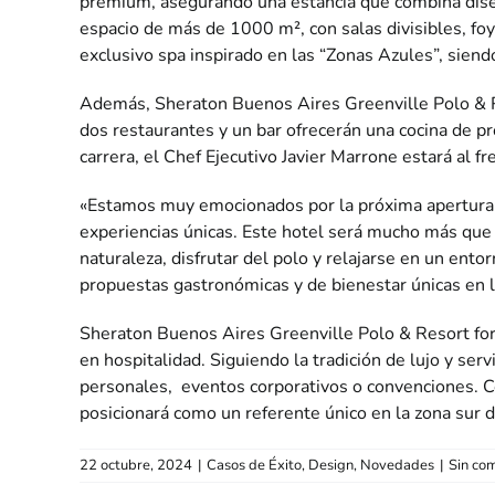
premium, asegurando una estancia que combina diseño
espacio de más de 1000 m², con salas divisibles, foy
exclusivo spa inspirado en las “Zonas Azules”, siend
Además, Sheraton Buenos Aires Greenville Polo & R
dos restaurantes y un bar ofrecerán una cocina de p
carrera, el Chef Ejecutivo Javier Marrone estará al f
«Estamos muy emocionados por la próxima apertura 
experiencias únicas. Este hotel será mucho más que
naturaleza, disfrutar del polo y relajarse en un ent
propuestas gastronómicas y de bienestar únicas en l
Sheraton Buenos Aires Greenville Polo & Resort for
en hospitalidad. Siguiendo la tradición de lujo y se
personales, eventos corporativos o convenciones. Con
posicionará como un referente único en la zona sur 
22 octubre, 2024
|
Casos de Éxito
,
Design
,
Novedades
|
Sin co