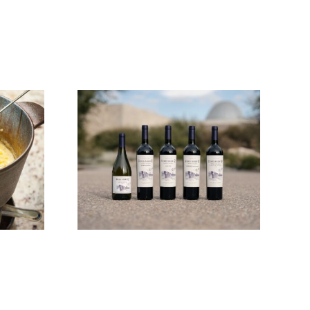
di Q»
«Bodega
a su
Zuccardi» Valle
en
de Uco cosechó
iendo
14 calificaciones
dad
perfectas
as