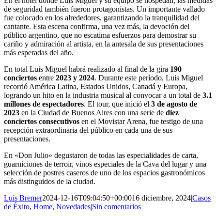
En el hotel donde Luis Miguel y su equipo se hospedan, las medidas
de seguridad también fueron protagonistas. Un importante vallado
fue colocado en los alrededores, garantizando la tranquilidad del
cantante. Esta escena confirma, una vez más, la devoción del
público argentino, que no escatima esfuerzos para demostrar su
cariño y admiración al artista, en la antesala de sus presentaciones
más esperadas del año.
En total Luis Miguel habrá realizado al final de la gira
190
conciertos
entre
2023 y 2024
. Durante este período, Luis Miguel
recorrió América Latina, Estados Unidos, Canadá y Europa,
logrando un hito en la industria musical al convocar a un total de
3.1
millones de espectadores
. El tour, que inició el
3 de agosto de
2023
en la Ciudad de Buenos Aires con una serie de
diez
conciertos consecutivos
en el Movistar Arena, fue testigo de una
recepción extraordinaria del público en cada una de sus
presentaciones.
En «Don Julio» degustaron de todas las especialidades de carta,
guarniciones de terroir, vinos especiales de la Cava del lugar y una
selección de postres caseros de uno de los espacios gastronómicos
más distinguidos de la ciudad.
Luis Bremer
2024-12-16T09:04:50+00:00
16 diciembre, 2024
|
Casos
de Éxito
,
Home
,
Novedades
|
Sin comentarios