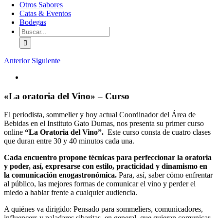
Otros Sabores
Catas & Eventos
Bodegas
Buscar:
Anterior
Siguiente
Ver
imagen
más
«La oratoria del Vino» – Curso
grande
El periodista, sommelier y hoy actual
Coordinador del Área de
Bebidas en el Instituto Gato Dumas, nos presenta su primer curso
online
“La Oratoria del Vino”.
Este curso consta de cuatro clases
que duran entre 30 y 40 minutos cada una.
Cada encuentro propone técnicas para perfeccionar la oratoria
y poder, así, expresarse con estilo, practicidad y dinamismo en
la comunicación enogastronómica.
Para, así, saber cómo enfrentar
al público, las mejores formas de comunicar el vino y perder el
miedo a hablar frente a cualquier audiencia.
A quiénes va dirigido:
Pensado para sommeliers, comunicadores,
influencers y paladares sibaritas, en general, que quieran comunicar