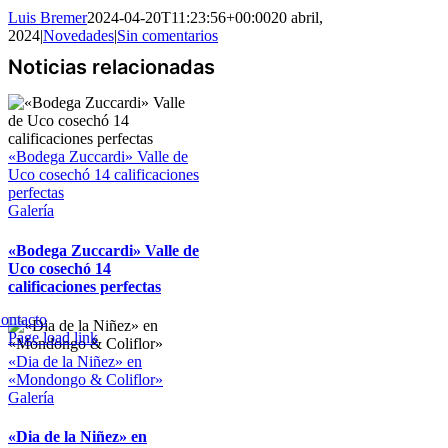
Luis Bremer
2024-04-20T11:23:56+00:00
20 abril,
2024
|
Novedades
|
Sin comentarios
«Bodega Zuccardi» Valle de
Uco cosechó 14 calificaciones
perfectas
Galería
«Bodega Zuccardi» Valle de
Uco cosechó 14
calificaciones perfectas
Copyright 2023 | All Rights Reserved | Desarrollado por
Qwavee IT
ontacto
Page load link
Ir
«Dia de la Niñez» en
a
«Mondongo & Coliflor»
Arriba
Galería
«Dia de la Niñez» en