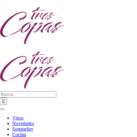
Saltar
al
contenido
Buscar:
Toggle
Navigation
Vinos
Novedades
Sommelier
Cocina