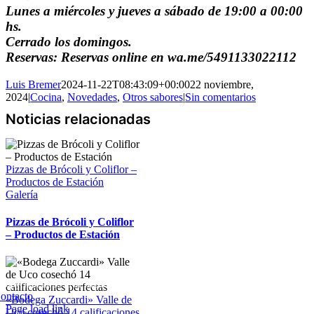
Lunes a miércoles y jueves a sábado de 19:00 a 00:00
hs.
Cerrado los domingos.
Reservas: Reservas online en wa.me/5491133022112
Luis Bremer
2024-11-22T08:43:09+00:00
22 noviembre,
2024
|
Cocina
,
Novedades
,
Otros sabores
|
Sin comentarios
Pizzas de Brócoli y Coliflor –
Productos de Estación
Galería
Pizzas de Brócoli y Coliflor
– Productos de Estación
Copyright 2023 | All Rights Reserved | Desarrollado por
Qwavee IT
ontacto
«Bodega Zuccardi» Valle de
Page load link
Uco cosechó 14 calificaciones