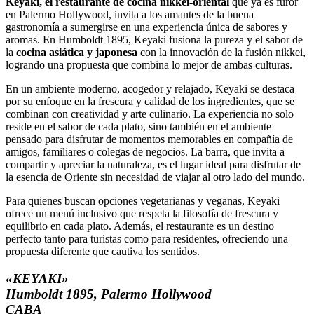
Keyaki, el restaurante de cocina nikkei-oriental
que ya es furor
en Palermo Hollywood, invita a los amantes de la buena
gastronomía a sumergirse en una experiencia única de sabores y
aromas. En Humboldt 1895, Keyaki fusiona la pureza y el sabor de
la
cocina asiática y japonesa
con la innovación de la fusión nikkei,
logrando una propuesta que combina lo mejor de ambas culturas.
En un ambiente moderno, acogedor y relajado, Keyaki se destaca
por su enfoque en la frescura y calidad de los ingredientes, que se
combinan con creatividad y arte culinario. La experiencia no solo
reside en el sabor de cada plato, sino también en el ambiente
pensado para disfrutar de momentos memorables en compañía de
amigos, familiares o colegas de negocios. La barra, que invita a
compartir y apreciar la naturaleza, es el lugar ideal para disfrutar de
la esencia de Oriente sin necesidad de viajar al otro lado del mundo.
Para quienes buscan opciones vegetarianas y veganas, Keyaki
ofrece un menú inclusivo que respeta la filosofía de frescura y
equilibrio en cada plato. Además, el restaurante es un destino
perfecto tanto para turistas como para residentes, ofreciendo una
propuesta diferente que cautiva los sentidos.
«KEYAKI»
Humboldt 1895, Palermo Hollywood
CABA