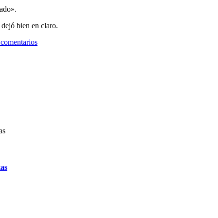
tado».
 dejó bien en claro.
 comentarios
tas