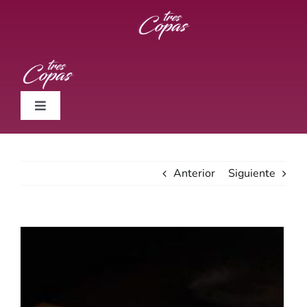
Saltar
al
contenido
Toggle
Navigation
Vinos
Anterior
Siguiente
Novedades
Sommelier
Ver
imagen
más
Cocina
grande