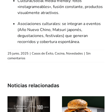
Cultural/social media friendly: fotos
«instagrameables», fusión constante, productos
visualmente atractivos.
Asociaciones culturales: se integran a eventos
(Año Nuevo Chino, Matsuri japonés,
degustaciones, festivales) que generan
recorridos y cobertura espontánea.
25 junio, 2025
|
Casos de Éxito
,
Cocina
,
Novedades
|
Sin
comentarios
»
«Dia de la
Fondue: