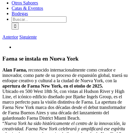
Otros Sabores
Catas & Eventos
Bodegas
Buscar:
Anterior
Siguiente
Ver
imagen
más
Faena se instala en Nueva York
grande
Alan Faena,
reconocido internacionalmente como creador e
innovador, como parte de su proceso de expansión global, traerá su
enfoque creativo y cultural a la ciudad de Nueva York, con la
apertura de Faena New York, en el otoño de 2025.
Ubicado en 500 West 18th St, con vistas al Hudson River y High
Line, el icónico edificio diseñado por Bjarke Ingels Group, es el
marco perfecto para la visión distintiva de Faena. La apertura de
Faena New York marca dos décadas desde el debut transformador
de Faena Buenos Aires y una década del lanzamiento del
galardonado Faena District Miami Beach.
“
Nueva York ha sido históricamente el centro de la innovación, la
creatividad. Faena New York celebrará y amplificará ese espíritu