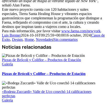
ofreciendo un toque de magia al vibrante legado de New Yor
k”,
señaló Alan Faena.
Este nuevo proyecto cuenta con 120 habitaciones y suites
especiales, Tierra Santa Healing House y vibrantes espacios
gastronómicos que complementan la programación que distingue a
Faena, reflejando el compromiso con el arte, la cultura y creando
destinos que inspiran tanto a viajeros como a locales.
Para más información, por favor visitar
www.faena.com/newyork
.
Luis Bremer
2024-10-16T09:25:59+00:00
16 octubre, 2024
|
Casos de
Éxito
,
Design
,
Home
,
Novedades
|
Sin comentarios
Pizzas de Brócoli y Coliflor – Productos de Estación
Galería
Pizzas de Brócoli y Coliflor – Productos de Estación
«Bodega Zuccardi» Valle de Uco cosechó 14 calificaciones
perfectas
Galería