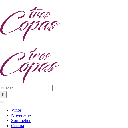
Saltar
al
contenido
Buscar:
Toggle
Navigation
Vinos
Novedades
Sommelier
Cocina