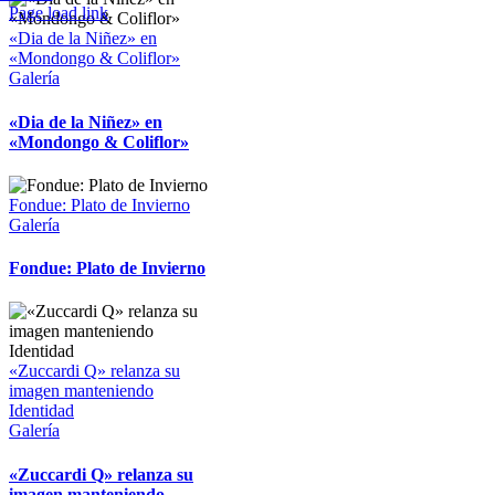
Page load link
Ir
«Dia de la Niñez» en
a
«Mondongo & Coliflor»
Arriba
Galería
«Dia de la Niñez» en
«Mondongo & Coliflor»
Fondue: Plato de Invierno
Galería
Fondue: Plato de Invierno
«Zuccardi Q» relanza su
imagen manteniendo
Identidad
Galería
«Zuccardi Q» relanza su
imagen manteniendo