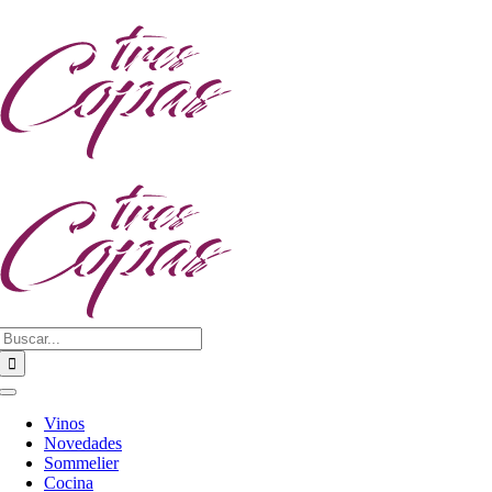
Saltar
al
contenido
Buscar:
Toggle
Navigation
Vinos
Novedades
Sommelier
Cocina