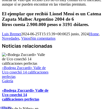
aunque sí se pueden encontrar en las vinerías premium.
El ejemplar que recibió Lionel Messi es un
Catena
Zapata Malbec Argentino 2004 de 6
litros
cuesta
2.900.000
pesos o
3191 dólares
.
Luis Bremer
2024-06-25T15:15:39+00:00
25 junio, 2024
|
Home
,
Novedades
,
Vinos
|
Sin comentarios
«Bodega Zuccardi» Valle de
Uco cosechó 14 calificaciones
perfectas
Galería
«Bodega Zuccardi» Valle de
Uco cosechó 14
calificaciones perfectas
Copyright 2023 | All Rights Reserved | Desarrollado por
Qwavee IT
ontacto