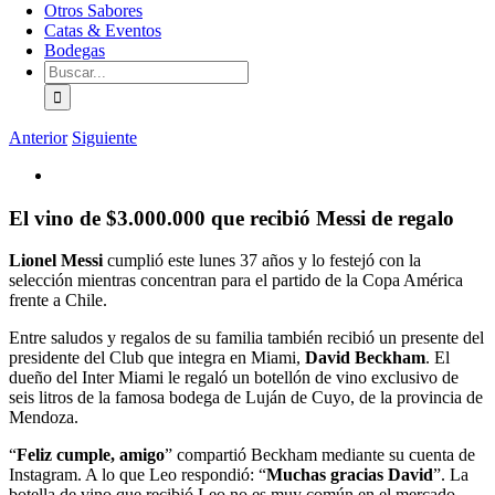
Otros Sabores
Catas & Eventos
Bodegas
Buscar:
Anterior
Siguiente
Ver
imagen
más
El vino de $3.000.000 que recibió Messi de regalo
grande
Lionel Messi
cumplió este lunes 37 años y lo festejó con la
selección mientras concentran para el partido de la Copa América
frente a Chile.
Entre saludos y regalos de su familia también recibió un presente del
presidente del Club que integra en Miami,
David Beckham
. El
dueño del Inter Miami le regaló un botellón de vino exclusivo de
seis litros de la famosa bodega de Luján de Cuyo, de la provincia de
Mendoza.
“
Feliz cumple, amigo
” compartió Beckham mediante su cuenta de
Instagram. A lo que Leo respondió: “
Muchas gracias David
”. La
botella de vino que recibió Leo no es muy común en el mercado,