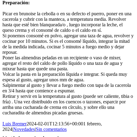
Preparación:
Picar en brunoise la cebolla o en su defecto el puerro, poner en una
cacerola y cubrir con la manteca, a temperatura media. Revolver
hasta que esté bien blanqueada/o , luego incorporar la leche, el
queso crema y el consomé de caldo o el caldo en sí.
Si ponemos consomé en polvo, agregar una taza de agua, revolver y
cocinar por 10 minutos. Si es el consomé líquido, integrar la mitad
de la medida indicada, cocinar 5 minutos a fuego medio y dejar
reposar.
Poner las almendras peladas en un recipiente o vaso de mixer,
agregar el resto del caldo de pollo líquido o una taza de agua y
mixear hasta que quede una pasta.
Volcar la pasta en la preparación líquida e integrar. Si queda muy
espesa al gusto, agregar unos mm de agua.
Salpimentar al gusto y llevar a fuego medio con tapa de la cacerola
en 3/4 hasta que comience a espumar.
Retirar y servir en la temperatura al gusto (puede ser caliente, tibia o
fría) . Una vez distribuido en los cuencos o tazones, esparcir por
arriba una cucharada de crema en círculo, y sobre ello una
cucharadita de almendras picadas gruesas.
Luis Bremer
2024-02-01T12:13:56+00:00
1 febrero,
2024
|
Novedades
|
Sin comentarios