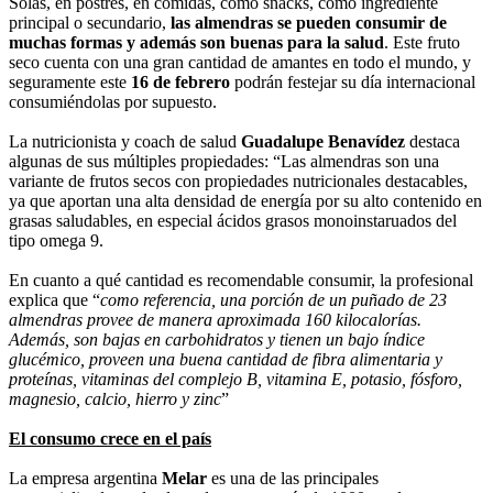
Solas, en postres, en comidas, como snacks, como ingrediente
principal o secundario,
las almendras se pueden consumir de
muchas formas y además son buenas para la salud
. Este fruto
seco cuenta con una gran cantidad de amantes en todo el mundo, y
seguramente este
16 de febrero
podrán festejar su día internacional
consumiéndolas por supuesto.
La nutricionista y coach de salud
Guadalupe Benavídez
destaca
algunas de sus múltiples propiedades: “Las almendras son una
variante de frutos secos con propiedades nutricionales destacables,
ya que aportan una alta densidad de energía por su alto contenido en
grasas saludables, en especial ácidos grasos monoinstaruados del
tipo omega 9.
En cuanto a qué cantidad es recomendable consumir, la profesional
explica que “
como referencia, una porción de un puñado de 23
almendras provee de manera aproximada 160 kilocalorías.
Además, son bajas en carbohidratos y tienen un bajo índice
glucémico, proveen una buena cantidad de fibra alimentaria y
proteínas, vitaminas del complejo B, vitamina E, potasio, fósforo,
magnesio, calcio, hierro y zinc
”
El consumo crece en el país
La empresa argentina
Melar
es una de las principales