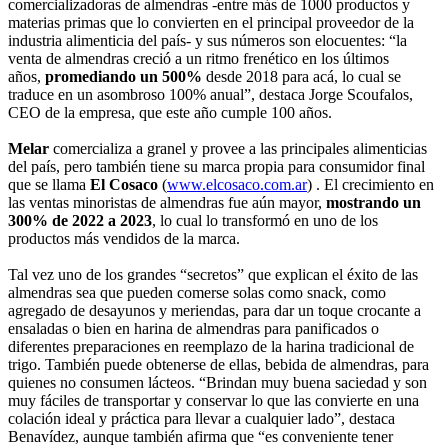
comercializadoras de almendras -entre más de 1000 productos y
materias primas que lo convierten en el principal proveedor de la
industria alimenticia del país- y sus números son elocuentes: “la
venta de almendras creció a un ritmo frenético en los últimos
años,
promediando un 500%
desde 2018 para acá, lo cual se
traduce en un asombroso 100% anual”, destaca Jorge Scoufalos,
CEO de la empresa, que este año cumple 100 años.
Melar
comercializa a granel y provee a las principales alimenticias
del país, pero también tiene su marca propia para consumidor final
que se llama
El Cosaco
(
www.elcosaco.com.ar
) . El crecimiento en
las ventas minoristas de almendras fue aún mayor,
mostrando un
300% de 2022 a 2023
, lo cual lo transformó en uno de los
productos más vendidos de la marca.
Tal vez uno de los grandes “secretos” que explican el éxito de las
almendras sea que pueden comerse solas como snack, como
agregado de desayunos y meriendas, para dar un toque crocante a
ensaladas o bien en harina de almendras para panificados o
diferentes preparaciones en reemplazo de la harina tradicional de
trigo. También puede obtenerse de ellas, bebida de almendras, para
quienes no consumen lácteos. “Brindan muy buena saciedad y son
muy fáciles de transportar y conservar lo que las convierte en una
colación ideal y práctica para llevar a cualquier lado”, destaca
Benavídez, aunque también afirma que “es conveniente tener