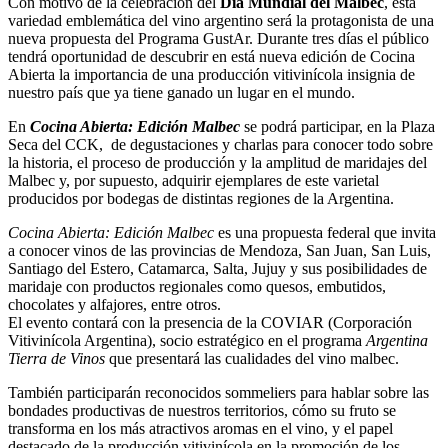
Con motivo de la celebración del
Día Mundial del Malbec
, esta
variedad emblemática del vino argentino será la protagonista de una
nueva propuesta del Programa GustAr. Durante tres días el público
tendrá oportunidad de descubrir en está nueva edición de Cocina
Abierta la importancia de una producción vitivinícola insignia de
nuestro país que ya tiene ganado un lugar en el mundo.
En
Cocina Abierta: Edición Malbec
se podrá participar, en la Plaza
Seca del CCK, de degustaciones y charlas para conocer todo sobre
la historia, el proceso de producción y la amplitud de maridajes del
Malbec y, por supuesto, adquirir ejemplares de este varietal
producidos por bodegas de distintas regiones de la Argentina.
Cocina Abierta: Edición Malbec
es una propuesta federal que invita
a conocer vinos de las provincias de Mendoza, San Juan, San Luis,
Santiago del Estero, Catamarca, Salta, Jujuy y sus posibilidades de
maridaje con productos regionales como quesos, embutidos,
chocolates y alfajores, entre otros.
El evento contará con la presencia de la COVIAR (Corporación
Vitivinícola Argentina), socio estratégico en el programa
Argentina
Tierra de Vinos
que presentará las cualidades del vino malbec.
También participarán reconocidos sommeliers para hablar sobre las
bondades productivas de nuestros territorios, cómo su fruto se
transforma en los más atractivos aromas en el vino, y el papel
destacado de la producción vitivinícola en la promoción de los