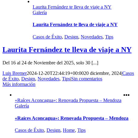
Laurita Fernández te lleva de viaje a NY
Galería
Laurita Fernández te lleva de viaje a NY
Casos de Éxito
,
Design
,
Novedades
,
Tips
Laurita Fernández te lleva de viaje a NY
Del 16 al 24 de Noviembre del 2025, solo 30 [...]
Luis Bremer
2024-12-20T22:44:19+00:00
20 diciembre, 2024
|
Casos
de Éxito
,
Design
,
Novedades
,
Tips
|
Sin comentarios
Más información
«Raíces Aconcagua»: Renovada Propuesta – Mendoza
Galería
«Raíces Aconcagua»: Renovada Propuesta – Mendoza
Casos de Éxito
,
Design
,
Home
,
Tips