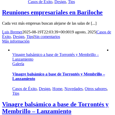
Casos de Éxito
,
Design
,
Tips
Reuniones empresariales en Bariloche
Cada vez más empresas buscan alejarse de las salas de [...]
Luis Bremer
2025-08-19T22:03:39+00:00
19 agosto, 2025
|
Casos de
Éxito
,
Design
,
Tips
|
Sin comentarios
Más información
Vinagre balsámico a base de Torrontés y Membrillo –
Lanzamiento
Galería
Vinagre balsámico a base de Torrontés y Membrillo –
Lanzamiento
Casos de Éxito
,
Design
,
Home
,
Novedades
,
Otros sabores
,
Tips
Vinagre balsámico a base de Torrontés y
Membrillo – Lanzamiento