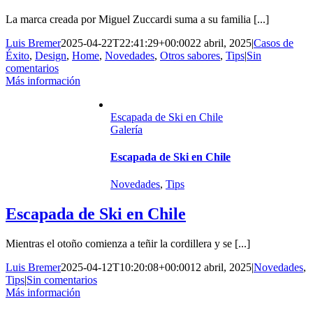
La marca creada por Miguel Zuccardi suma a su familia [...]
Luis Bremer
2025-04-22T22:41:29+00:00
22 abril, 2025
|
Casos de
Éxito
,
Design
,
Home
,
Novedades
,
Otros sabores
,
Tips
|
Sin
comentarios
Más información
Escapada de Ski en Chile
Galería
Escapada de Ski en Chile
Novedades
,
Tips
Escapada de Ski en Chile
Mientras el otoño comienza a teñir la cordillera y se [...]
Luis Bremer
2025-04-12T10:20:08+00:00
12 abril, 2025
|
Novedades
,
Tips
|
Sin comentarios
Más información