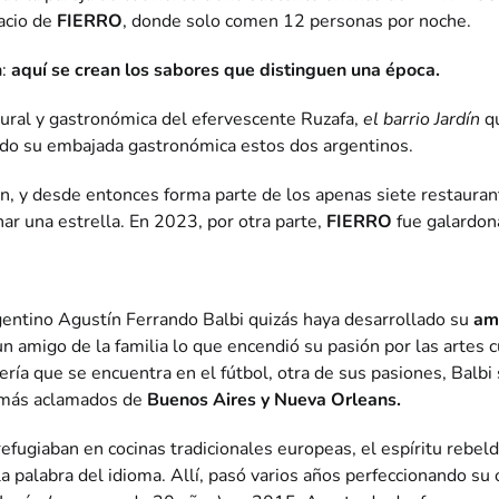
acio de
FIERRO
, donde solo comen 12 personas por noche.
:
aquí se crean los sabores que distinguen una época.
ltural y gastronómica del efervescente Ruzafa,
el barrio Jardín
q
ntado su embajada gastronómica estos dos argentinos.
n, y desde entonces forma parte de los apenas siete restauran
ar una estrella. En 2023, por otra parte,
FIERRO
fue galardon
rgentino Agustín Ferrando Balbi quizás haya desarrollado su
am
n amigo de la familia lo que encendió su pasión por las artes c
dería que se encuentra en el fútbol, otra de sus pasiones, Balb
s más aclamados de
Buenos Aires y Nueva Orleans.
ugiaban en cocinas tradicionales europeas, el espíritu rebelde 
a palabra del idioma. Allí, pasó varios años perfeccionando su 