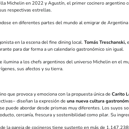
ella Michelin en 2022 y Agustín, el primer cocinero argentino c
us respectivas estrellas.
ándose en diferentes partes del mundo al emigrar de Argentina 
nista en la escena del fine dining local.
Tomás Treschanski,
e
rante para dar forma a un calendario gastronómico sin igual.
ue ilumina a los chefs argentinos del universo Michelin en el m
ígenes, sus afectos y su tierra.
tino que provoca y emociona con la propuesta única de
Carito L
ctivas− diseñan la expresión de
una nueva cultura gastronóm
se puede abordar desde prismas muy diferentes. Los suyos son 
oducto, cercanía, frescura y sostenibilidad como pilar. Su ingr
ng de la pareja de cocineros tiene sustento en más de 1.147.23