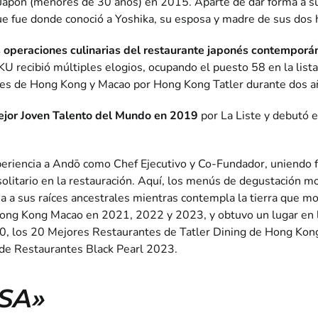
apón (menores de 30 años) en 2015. Aparte de dar forma a su fi
ue fue donde conoció a Yoshika, su esposa y madre de sus dos h
s operaciones culinarias del restaurante japonés contemporán
U recibió múltiples elogios, ocupando el puesto 58 en la lis
es de Hong Kong y Macao por Hong Kong Tatler durante dos a
ejor Joven Talento del Mundo en 2019
por La Liste y debutó e
periencia a Andō como Chef Ejecutivo y Co-Fundador, uniendo f
olitario en la restauración. Aquí, los menús de degustación m
ia a sus raíces ancestrales mientras contempla la tierra que m
ong Kong Macao en 2021, 2022 y 2023, y obtuvo un lugar en la
 los 20 Mejores Restaurantes de Tatler Dining de Hong Kong, 
 de Restaurantes Black Pearl 2023.
SA»