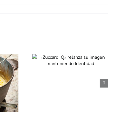
di Q»
a su
en
iendo
dad