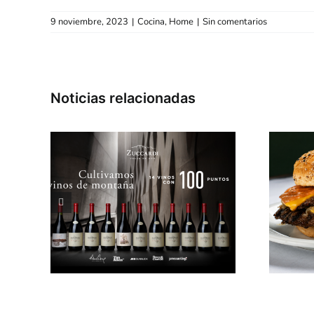
9 noviembre, 2023
|
Cocina
,
Home
|
Sin comentarios
«Dia de la Niñez»
lle
en «Mondongo &
chó
Coliflor»
ones