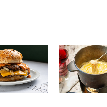
«Zuccar
relanz
imag
manten
Identi
Fondue: Plato de
Invierno