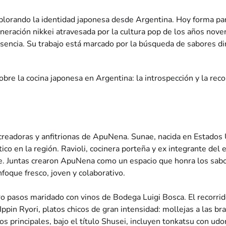
plorando la identidad japonesa desde Argentina. Hoy forma pa
generación nikkei atravesada por la cultura pop de los años nov
sencia. Su trabajo está marcado por la búsqueda de sabores dir
e la cocina japonesa en Argentina: la introspección y la reco
, creadoras y anfitrionas de ApuNena. Sunae, nacida en Estados 
ico en la región. Ravioli, cocinera porteña y ex integrante del 
nte. Juntas crearon ApuNena como un espacio que honra los sabo
foque fresco, joven y colaborativo.
o pasos maridado con vinos de Bodega Luigi Bosca. El recorrid
Ippin Ryori, platos chicos de gran intensidad: mollejas a las br
os principales, bajo el título Shusei, incluyen tonkatsu con ud