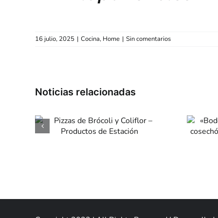
16 julio, 2025
|
Cocina
,
Home
|
Sin comentarios
«Bodega
coli
Zuccardi» Valle
–
de Uco cosechó
de
14 calificaciones
perfectas
Novedades
Vinos
Sommelier
Coci