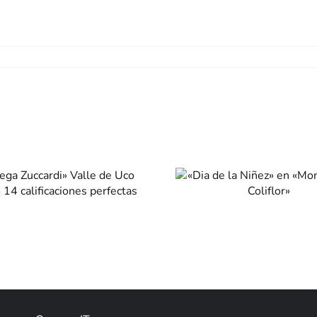
«Dia de la Niñez»
en «Mondongo &
Coliflor»
na
Otros sabores
Catas & eventos
Bodeg