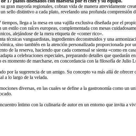
e 17 platos diseñados con maestría por el chef y su equipo.
en su gran mayoría regionales, cobran vida de manera atrevidamente creat
 un sello distintivo a cada plato, revelando una profunda comprensión d
 tiempos, llega a la mesa en una vajilla exclusiva diseñada por el prop
en un estilo con raíces europeas, complementada con mesas cuidadosamen
nicos, alejándose de la mera etiqueta de «comer rico».
enta técnicas vanguardistas, ingredientes deconstruidos y una armoniza
onómica, sino también en la atención personalizada proporcionada por u
mento de la reserva, haciendo que cada comensal se sienta «como en cas
e adapta a celebraciones especiales, preparando detalles que quedarán en
o es momento de marcharse, en concordancia con la filosofía de Julio Lu
do por la sugerencia de un amigo. Su concepto va más allá de ofrecer co
l a lo largo de la velada.
mociones diversas, en las cuales se define a la gastronomía como un uni
bocado.
encuentro íntimo con la culinaria de autor en un entorno que invita a vi