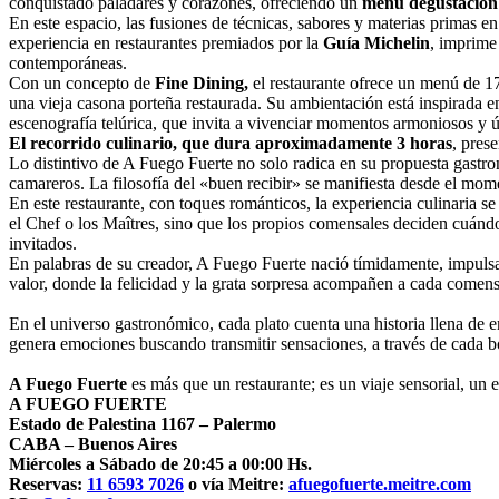
conquistado paladares y corazones, ofreciendo un
menú degustación d
En este espacio, las fusiones de técnicas, sabores y materias primas 
experiencia en restaurantes premiados por la
Guía Michelin
, imprime
contemporáneas.
Con un concepto de
Fine Dining,
el restaurante ofrece un menú de 17
una vieja casona porteña restaurada. Su ambientación está inspirada 
escenografía telúrica, que invita a vivenciar momentos armoniosos y ú
El recorrido culinario, que dura aproximadamente 3 horas
, pres
Lo distintivo de A Fuego Fuerte no solo radica en su propuesta gastr
camareros. La filosofía del «buen recibir» se manifiesta desde el mo
En este restaurante, con toques románticos, la experiencia culinaria s
el Chef o los Maîtres, sino que los propios comensales deciden cuánd
invitados.
En palabras de su creador, A Fuego Fuerte nació tímidamente, impulsa
valor, donde la felicidad y la grata sorpresa acompañen a cada comensa
En el universo gastronómico, cada plato cuenta una historia llena de e
genera emociones buscando transmitir sensaciones, a través de cada 
A Fuego Fuerte
es más que un restaurante; es un viaje sensorial, un 
A FUEGO FUERTE
Estado de Palestina 1167 – Palermo
CABA – Buenos Aires
Miércoles a Sábado de 20:45 a 00:00 Hs.
Reservas:
11 6593 7026
o vía Meitre:
afuegofuerte.meitre.com