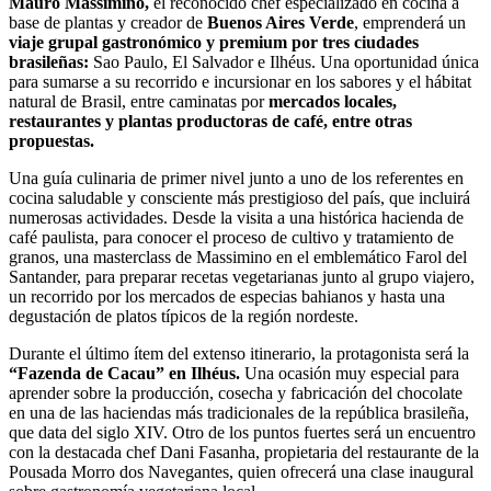
Mauro Massimino,
el reconocido chef especializado en cocina a
base de plantas y creador de
Buenos Aires Verde
, emprenderá un
viaje grupal gastronómico y premium por tres ciudades
brasileñas:
Sao Paulo, El Salvador e Ilhéus. Una oportunidad única
para sumarse a su recorrido e incursionar en los sabores y el hábitat
natural de Brasil, entre caminatas por
mercados locales,
restaurantes y plantas productoras de café, entre otras
propuestas.
Una guía culinaria de primer nivel junto a uno de los referentes en
cocina saludable y consciente más prestigioso del país, que incluirá
numerosas actividades. Desde la visita a una histórica hacienda de
café paulista, para conocer el proceso de cultivo y tratamiento de
granos, una masterclass de Massimino en el emblemático Farol del
Santander, para preparar recetas vegetarianas junto al grupo viajero,
un recorrido por los mercados de especias bahianos y hasta una
degustación de platos típicos de la región nordeste.
Durante el último ítem del extenso itinerario, la protagonista será la
“Fazenda de Cacau” en Ilhéus.
Una ocasión muy especial para
aprender sobre la producción, cosecha y fabricación del chocolate
en una de las haciendas más tradicionales de la república brasileña,
que data del siglo XIV. Otro de los puntos fuertes será un encuentro
con la destacada chef Dani Fasanha, propietaria del restaurante de la
Pousada Morro dos Navegantes, quien ofrecerá una clase inaugural