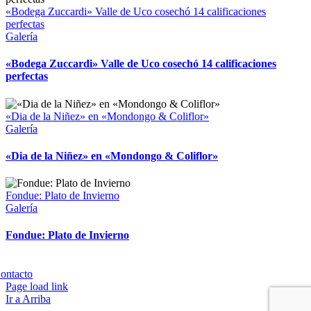
«Bodega Zuccardi» Valle de Uco cosechó 14 calificaciones
perfectas
Galería
«Bodega Zuccardi» Valle de Uco cosechó 14 calificaciones
perfectas
«Dia de la Niñez» en «Mondongo & Coliflor»
Galería
«Dia de la Niñez» en «Mondongo & Coliflor»
Fondue: Plato de Invierno
Galería
Fondue: Plato de Invierno
Copyright 2023 | All Rights Reserved | Desarrollado por
Qwavee IT
ontacto
Page load link
Ir a Arriba