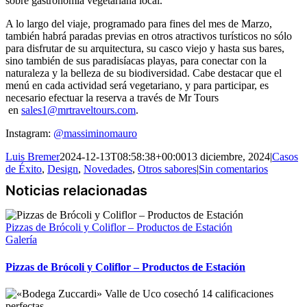
sobre gastronomía vegetariana local.
A lo largo del viaje, programado para fines del mes de Marzo,
también habrá paradas previas en otros atractivos turísticos no sólo
para disfrutar de su arquitectura, su casco viejo y hasta sus bares,
sino también de sus paradisíacas playas, para conectar con la
naturaleza y la belleza de su biodiversidad. Cabe destacar que el
menú en cada actividad será vegetariano, y para participar, es
necesario efectuar la reserva a través de Mr Tours
en
sales1@mrtraveltours.com
.
Instagram:
@massiminomauro
Luis Bremer
2024-12-13T08:58:38+00:00
13 diciembre, 2024
|
Casos
de Éxito
,
Design
,
Novedades
,
Otros sabores
|
Sin comentarios
Pizzas de Brócoli y Coliflor – Productos de Estación
Galería
Pizzas de Brócoli y Coliflor – Productos de Estación