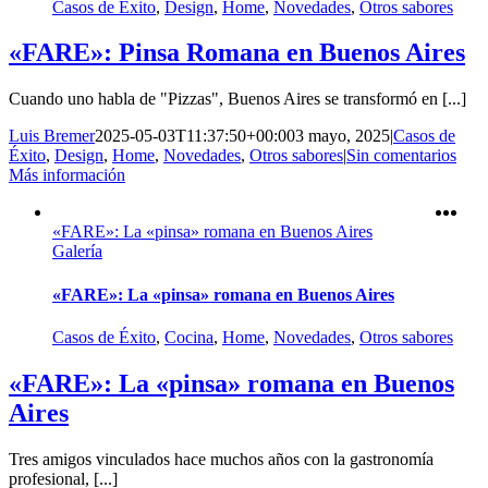
Casos de Éxito
,
Design
,
Home
,
Novedades
,
Otros sabores
«FARE»: Pinsa Romana en Buenos Aires
Cuando uno habla de "Pizzas", Buenos Aires se transformó en [...]
Luis Bremer
2025-05-03T11:37:50+00:00
3 mayo, 2025
|
Casos de
Éxito
,
Design
,
Home
,
Novedades
,
Otros sabores
|
Sin comentarios
Más información
«FARE»: La «pinsa» romana en Buenos Aires
Galería
«FARE»: La «pinsa» romana en Buenos Aires
Casos de Éxito
,
Cocina
,
Home
,
Novedades
,
Otros sabores
«FARE»: La «pinsa» romana en Buenos
Aires
Tres amigos vinculados hace muchos años con la gastronomía
profesional, [...]