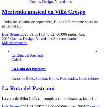
Cocina
,
Design
,
Novedades
Merienda musical en Villa Crespo
Todos los sábados de septiembre, Bilbo Café propone hacer una
pausa del [...]
Luis Bremer
2025-09-06T10:40:52+00:00
6 septiembre,
2025
|
Cocina
,
Design
,
Novedades
|
Sin comentarios
Más información
La Ruta del Pastrami
Galería
La Ruta del Pastrami
Casos de Éxito
,
Cocina
,
Home
,
Novedades
,
Otros sabores
La Ruta del Pastrami
La carta de Bilbo Café, tan completa como dinámica, invita [...]
Luis Bremer
2025-01-08T22:28:00+00:00
8 enero, 2025
|
Casos de