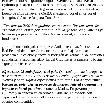
El movimiento Antigourmet eligió al
Centro Cultural Re de
Quilmes
para abrir la primera de sus embajadas: espacios diseñados
para que la comunidad anti gourmet crezca, celebre y se fortalezca.
Luego de años de llevar a CABA al extremo por el amor por el
bodegón, el Anti se fue para Zona Sur.
“Tenemos un 20% de seguidores en esta zona. Nos cansamos de
escucharlos quejarse por Palermo Rúcula, ¡ahora los quilmeños ya
tienen su propio espacio!”
, dice Matías Pierrad, uno de sus
fundadores.
¿Por qué una embajada? Porque el Anti tiene un sueño: crear una
Red Federal de puntos de encuentro, una embajada en cada
provincia que celebre y apoye el bodegón de verdad, el de porciones
abundantes y sabor sin filtro. La del Club Re es la primera, y lo que
sigue promete ser enorme.
«Queremos 23 embajadas en el país.
Que cada provincia tenga su
base para reunir a los fanáticos del bodegón, apoyar locales, hacer
eventos y darle lugar a espectáculos culturales.
Los Antigourmet
buscan así potenciar su proyecto de manera federal y generar un
impacto cultural genuino»
, comenta Matías. Empezaron por
Quilmes y la apuesta va en serio: el Club Re, un espacio con
capacidad para shows de 500 personas, que permite co producir
eventos con identidad.