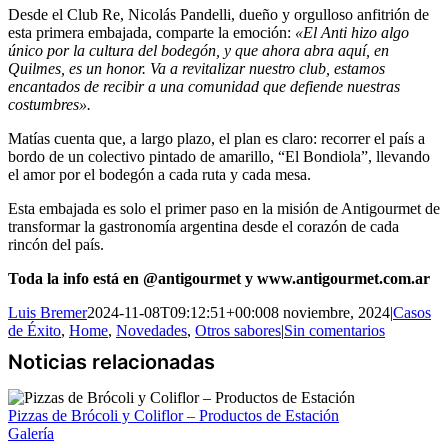
Desde el Club Re, Nicolás Pandelli, dueño y orgulloso anfitrión de
esta primera embajada, comparte la emoción:
«El Anti hizo algo
único por la cultura del bodegón, y que ahora abra aquí, en
Quilmes, es un honor. Va a revitalizar nuestro club, estamos
encantados de recibir a una comunidad que defiende nuestras
costumbres».
Matías cuenta que, a largo plazo, el plan es claro: recorrer el país a
bordo de un colectivo pintado de amarillo, “El Bondiola”, llevando
el amor por el bodegón a cada ruta y cada mesa.
Esta embajada es solo el primer paso en la misión de Antigourmet de
transformar la gastronomía argentina desde el corazón de cada
rincón del país.
Toda la info está en @antigourmet y www.antigourmet.com.ar
Luis Bremer
2024-11-08T09:12:51+00:00
8 noviembre, 2024
|
Casos
de Éxito
,
Home
,
Novedades
,
Otros sabores
|
Sin comentarios
Pizzas de Brócoli y Coliflor – Productos de Estación
Galería