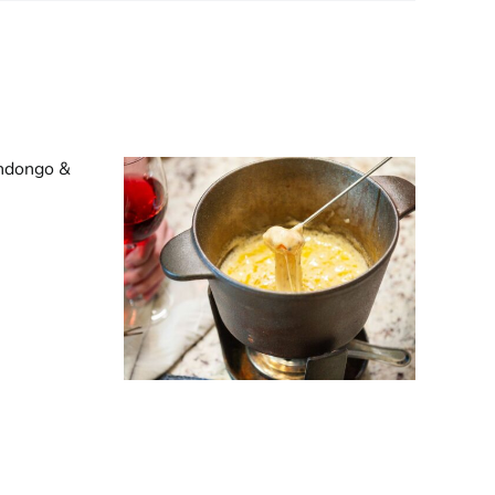
Pizzas de Brócoli
lato de
y Coliflor –
rno
Productos de
Estación
as