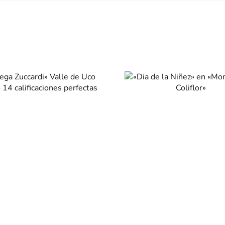
«Dia de la Niñez»
en «Mondongo &
Coliflor»
Fondue: P
Invie
na
Otros sabores
Catas & eventos
Bodeg