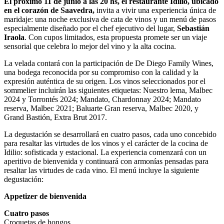
El próximo 11 de junio a las 20 hs, el restaurante Idilio, ubicado
en el corazón de Saavedra,
invita a vivir una experiencia única de
maridaje: una noche exclusiva de cata de vinos y un menú de pasos
especialmente diseñado por el chef ejecutivo del lugar,
Sebastián
Iraola
. Con cupos limitados, esta propuesta promete ser un viaje
sensorial que celebra lo mejor del vino y la alta cocina.
La velada contará con la participación de De Diego Family Wines,
una bodega reconocida por su compromiso con la calidad y la
expresión auténtica de su origen. Los vinos seleccionados por el
sommelier incluirán las siguientes etiquetas: Nuestro lema, Malbec
2024 y Torrontés 2024; Mandato, Chardonnay 2024; Mandato
reserva, Malbec 2021; Baluarte Gran reserva, Malbec 2020, y
Grand Bastión, Extra Brut 2017.
La degustación se desarrollará en cuatro pasos, cada uno concebido
para resaltar las virtudes de los vinos y el carácter de la cocina de
Idilio: sofisticada y estacional. La experiencia comenzará con un
aperitivo de bienvenida y continuará con armonías pensadas para
resaltar las virtudes de cada vino. El menú incluye la siguiente
degustación:
Appetizer de bienvenida
Cuatro pasos
Croquetas de hongos