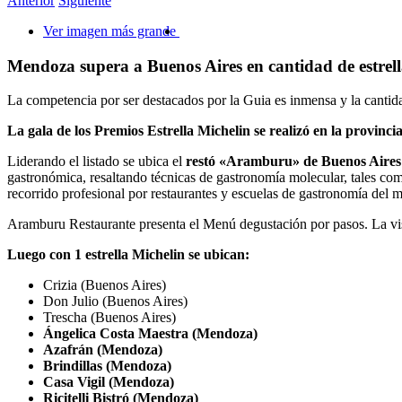
Anterior
Siguiente
Ver imagen más grande
Mendoza supera a Buenos Aires en cantidad de estrell
La competencia por ser destacados por la Guia es inmensa y la cantida
La gala de los Premios Estrella Michelin se realizó en la provinc
Liderando el listado se ubica el
restó «Aramburu» de Buenos Aires c
gastronómica, resaltando técnicas de gastronomía molecular, tales com
recorrido profesional por restaurantes y escuelas de gastronomía del
Aramburu Restaurante presenta el Menú degustación por pasos. La vis
Luego con 1 estrella Michelin se ubican:
Crizia (Buenos Aires)
Don Julio (Buenos Aires)
Trescha (Buenos Aires)
Ángelica Costa Maestra (Mendoza)
Azafrán (Mendoza)
Brindillas (Mendoza)
Casa Vigil (Mendoza)
Ricitelli Bistró (Mendoza)