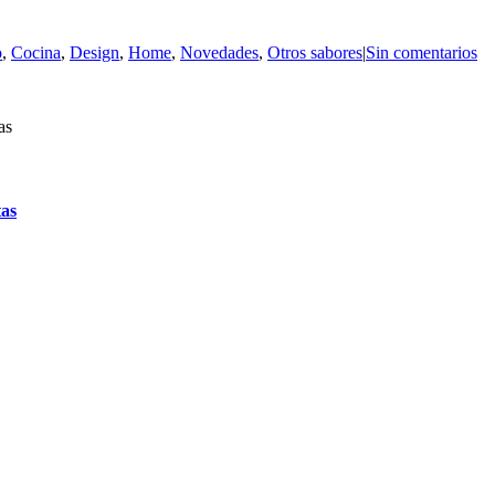
o
,
Cocina
,
Design
,
Home
,
Novedades
,
Otros sabores
|
Sin comentarios
tas