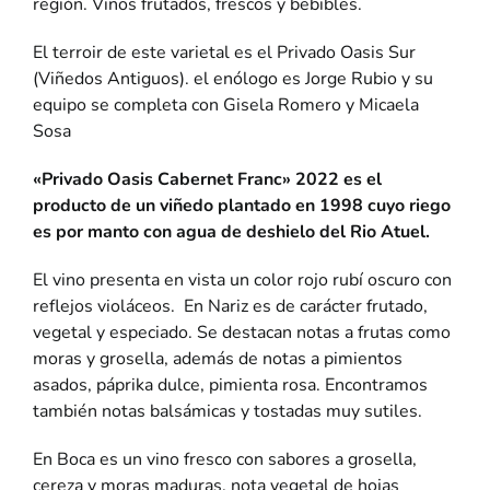
región. Vinos frutados, frescos y bebibles.
El terroir de este varietal es el
Privado Oasis Sur
(Viñedos Antiguos).
el enólogo es Jorge
Rubio y su
equipo se completa con
Gisela Romero y Micaela
Sosa
«Privado Oasis Cabernet Franc» 2022 es el
producto de un viñedo plantado en 1998 cuyo riego
es por manto con agua de deshielo del Rio Atuel.
El vino presenta en vista un color rojo rubí oscuro con
reflejos violáceos.
En Nariz es de carácter frutado,
vegetal y especiado. Se destacan notas a frutas como
moras y grosella, además de notas a pimientos
asados, páprika dulce, pimienta rosa. Encontramos
también notas balsámicas y tostadas muy sutiles.
En Boca es un vino fresco con sabores a grosella,
cereza y moras maduras
, nota vegetal de hojas