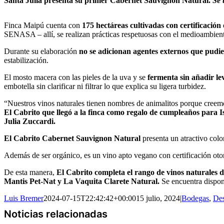
Santa Julia presenta su primer Cabernet Sauvignon Natural.
Se 
Finca Maipú cuenta con
175 hectáreas cultivadas con certificació
SENASA – allí, se realizan prácticas respetuosas con el medioambient
Durante su elaboración
no se adicionan agentes externos que pudi
estabilización.
El mosto macera con las pieles de la uva y se
fermenta sin añadir lev
embotella sin clarificar ni filtrar lo que explica su ligera turbidez.
“Nuestros vinos naturales tienen nombres de animalitos porque creemos
El Cabrito que llegó a la finca como regalo de cumpleaños para Is
Julia Zuccardi.
El Cabrito Cabernet Sauvignon Natural
presenta un atractivo colo
Además de ser orgánico, es un vino apto vegano con certificación ot
De esta manera,
El Cabrito completa el rango de vinos naturales 
Mantis Pet-Nat y La Vaquita Clarete Natural.
Se encuentra dispon
Luis Bremer
2024-07-15T22:42:42+00:00
15 julio, 2024
|
Bodegas
,
De