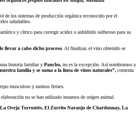
ñedos orgánicos propios ubicados en Maipú, Mendoza
ol de los sistemas de producción orgánica reconocido por el
edos saludables.
rtárico y cítrico para corregir acidez o anhídrido sulfuroso para su
de llevar a cabo dicho proceso
. Al finalizar, el vino obtenido se
na historia familiar y
Pancho,
no es la excepción. Así nombramos a
uestra familia y se suma a la línea de vinos naturales”,
comenta
uerpo musculoso y taninos firmes.
elaboración no se han utilizado insumos de origen animal.
 La Oveja Torrontés, El Zorrito Naranjo de Chardonnay, La