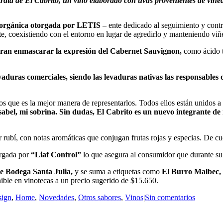
trata de El Cabrito, un vino elaborado con uvas provenientes de vi
n orgánica otorgada por LETIS –
ente dedicado al seguimiento y contr
e, coexistiendo con el entorno en lugar de agredirlo y manteniendo viñ
eran enmascarar la expresión del Cabernet Sauvignon,
como ácido ta
aduras comerciales, siendo las levaduras nativas las responsables 
 que es la mejor manera de representarlos. Todos ellos están unidos a u
abel, mi sobrina. Sin dudas, El Cabrito es un nuevo integrante de n
r rubí, con notas aromáticas que conjugan frutas rojas y especias. De c
orgada por
“Liaf Control”
lo que asegura al consumidor que durante su 
de Bodega Santa Julia,
y se suma a etiquetas como
El Burro Malbec,
ible en vinotecas a un precio sugerido de $15.650.
sign
,
Home
,
Novedades
,
Otros sabores
,
Vinos
|
Sin comentarios