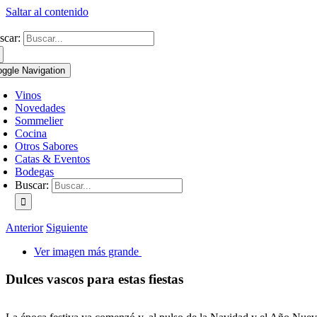
Saltar al contenido
scar:
oggle Navigation
Vinos
Novedades
Sommelier
Cocina
Otros Sabores
Catas & Eventos
Bodegas
Buscar:
Anterior
Siguiente
Ver imagen más grande
Dulces vascos para estas fiestas