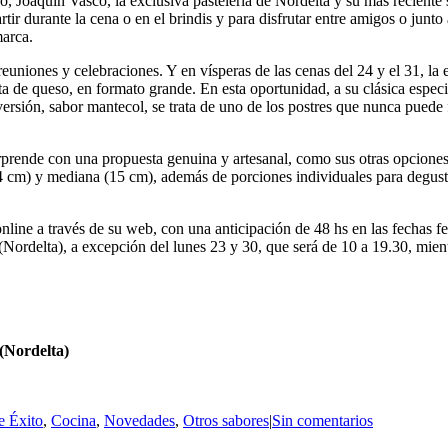
 Joaquín Vasco, la exclusiva pastelería de Nordelta y su más reciente 
ir durante la cena o en el brindis y para disfrutar entre amigos o junto 
marca.
niones y celebraciones. Y en vísperas de las cenas del 24 y el 31, la e
rta de queso, en formato grande. En esta oportunidad, a su clásica espec
versión, sabor mantecol, se trata de uno de los postres que nunca puede
ende con una propuesta genuina y artesanal, como sus otras opciones, d
 cm) y mediana (15 cm), además de porciones individuales para degustar
ne a través de su web, con una anticipación de 48 hs en las fechas fest
ordelta), a excepción del lunes 23 y 30, que será de 10 a 19.30, mientr
 (Nordelta)
e Éxito
,
Cocina
,
Novedades
,
Otros sabores
|
Sin comentarios