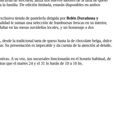
sucursal de Recoleta, lanza dos nuevos sabores de la tarta de queso
a la familia. De edición limitada, estarán disponibles en ambos
xclusiva tienda de pastelería dirigida por
Belén Durañona y
ialidad le suman una selección de frambuesas frescas en su interior,
 faltar en las mesas navideñas locales, y un homenaje a dos
esde la tradicional tarta de queso hasta la de chocolate belga, dulce
. Su presentación es impecable y da cuenta de la atención al detalle,
ivas. A su vez, sus sucursales funcionarán en el horario habitual, de
as que el martes 24 y el 31 lo harán de 10 a 16 hs.