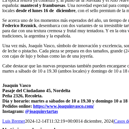
La época festiva ya comenzó y, al pulso de la Navidad y el Año Nuevo,
española:
mantecol y frambuesas
. Una novedad especial para compart
locales
desde el lunes 16 de diciembre
, con el sello premium de la 
Se acerca uno de los momentos más esperados del año, un tiempo de reu
Federico Reznick
, desembarca con dos variantes de su irresistible ta
para dar con una textura cremosa y frutal muy tentadora. Y en la otra 
tradiciones, la argentina y la española.
Una vez más, Joaquín Vasco, símbolo de innovación y excelencia, sorpr
de leche o pistacho. Cada pieza se prepara en dos tamaños, grande (24
con cajas de lujo y bolsas como las de una joyería.
Cabe destacar que las nuevas propuestas también pueden encargarse onli
martes a sábado de 10 a 19.30 (ambos locales) y domingo de 10 a 18 (N
Joaquín Vasco
Pasaje del Ciudadano 45, Nordelta
Peña 2326, Recoleta.
Día y horario: martes a sábados de 10 a 19.30 y domingo 10 a 18
Pedidos online:
https://www.joaquinvasco.com/
Instagram:
@joaquinvtartas
Luis Bremer
2024-12-14T11:32:19+00:00
14 diciembre, 2024
|
Casos d