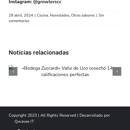
Instagram:
@growlerscc
29 abril, 2024
|
Cocina
,
Novedades
,
Otros sabores
|
Sin
comentarios
«Dia de la Niñez» e
«Mondongo & Coliflo
Copyright 2023 | All Rights Reserved | Desarrollado por
Qwavee IT