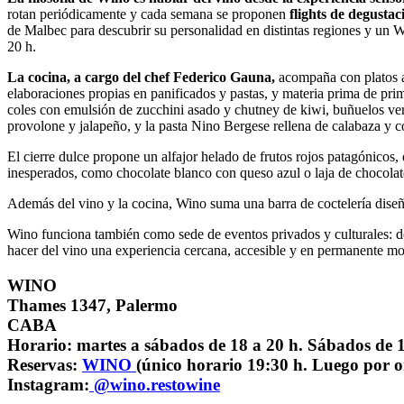
rotan periódicamente y cada semana se proponen
flights de degustac
de Malbec para descubrir su personalidad en distintas regiones y un W
20 h.
La cocina, a cargo del chef Federico Gauna,
acompaña con platos al 
elaboraciones propias en panificados y pastas, y materia prima de prim
coles con emulsión de zucchini asado y chutney de kiwi, buñuelos ver
provolone y jalapeño, y la pasta Nino Bergese rellena de calabaza y
El cierre dulce propone un alfajor helado de frutos rojos patagónico
inesperados, como chocolate blanco con queso azul o laja de chocolat
Además del vino y la cocina, Wino suma una barra de coctelería dise
Wino funciona también como sede de eventos privados y culturales: de
hacer del vino una experiencia cercana, accesible y en permanente m
WINO
Thames 1347, Palermo
CABA
Horario: martes a sábados de 18 a 20 h. Sábados de 1
Reservas:
WINO
(único horario 19:30 h. Luego por o
Instagram:
@wino.restowine