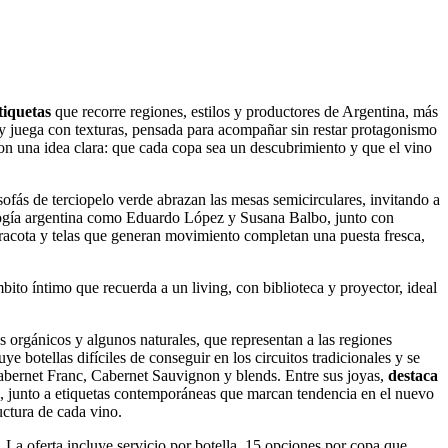
etiquetas
que recorre regiones, estilos y productores de Argentina, más
 y juega con texturas, pensada para acompañar sin restar protagonismo
n una idea clara: que cada copa sea un descubrimiento y que el vino
sofás de terciopelo verde abrazan las mesas semicirculares, invitando a
enología argentina como Eduardo López y Susana Balbo, junto con
rracota y telas que generan movimiento completan una puesta fresca,
ito íntimo que recuerda a un living, con biblioteca y proyector, ideal
 orgánicos y algunos naturales, que representan a las regiones
ye botellas difíciles de conseguir en los circuitos tradicionales y se
Cabernet Franc, Cabernet Sauvignon y blends. Entre sus joyas,
destaca
, junto a etiquetas contemporáneas que marcan tendencia en el nuevo
uctura de cada vino.
La oferta incluye servicio por botella, 15 opciones por copa que