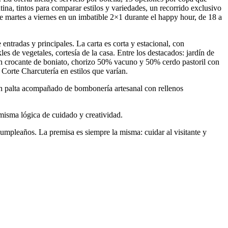
tina, tintos para comparar estilos y variedades, un recorrido exclusivo
e martes a viernes en un imbatible 2×1 durante el happy hour, de 18 a
 entradas y principales. La carta es corta y estacional, con
s de vegetales, cortesía de la casa. Entre los destacados: jardín de
on crocante de boniato, chorizo 50% vacuno y 50% cerdo pastoril con
orte Charcutería en estilos que varían.
on palta acompañado de bombonería artesanal con rellenos
isma lógica de cuidado y creatividad.
umpleaños. La premisa es siempre la misma: cuidar al visitante y