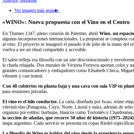
Anterior
Siguiente
Ver imagen más grande
«WINO»: Nueva propuesta con el Vino en el Centro
En Thames 1347, pleno corazón de Palermo, abrió
Wino
,
un espacio
algunas incorporaciones internacionales. La propuesta se completa con
al vino. El proyecto se inauguró el pasado 4 de julio de la mano del
vuelva a ser un ritual compartido y accesible.
El salón refleja esa filosofía con un aire descontracturado y envolven
la charla relajada. Dos murales de Victoria Ferreyra aportan color y 
grandes comunicadores y embajadores como Elisabeth Checa, Miguel Bra
vibrante y casi teatral.
Con 48 cubiertos en planta baja y una cava con sala VIP en plant
para reuniones privadas.
El vino es el hilo conductor.
La carta, diseñada por Iwao, reúne etiq
vitivinícolas (Patagonia, Cuyo, Norte, Litoral y más), además de selecci
organiza por estilos: burbujas, blancos como Torrontés y Chardonnay,
la sección de añadas, que recorre 50 años de historia (1975–2024)
mapa argentino. Cada servicio se presenta en copas Riedel específicas
La filosofía de Wino es hablar del vino desde la experiencia senso