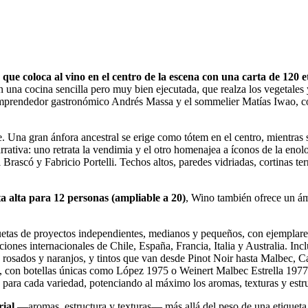
 que coloca al vino en el centro de la escena con una carta de 120 
 una cocina sencilla pero muy bien ejecutada, que realza los vegetales
 emprendedor gastronómico Andrés Massa y el sommelier Matías Iwao, co
te. Una gran ánfora ancestral se erige como tótem en el centro, mientras 
narrativa: uno retrata la vendimia y el otro homenajea a íconos de la 
scó y Fabricio Portelli. Techos altos, paredes vidriadas, cortinas te
a alta para 12 personas (ampliable a 20)
, Wino también ofrece un ámb
uetas de proyectos independientes, medianos y pequeños, con ejemplares
ones internacionales de Chile, España, Francia, Italia y Australia. Inclu
 rosados y naranjos, y tintos que van desde Pinot Noir hasta Malbec, 
, con botellas únicas como López 1975 o Weinert Malbec Estrella 1977
 para cada variedad, potenciando al máximo los aromas, texturas y estr
rial
—aromas, estructura y texturas— más allá del peso de una etiqueta. 