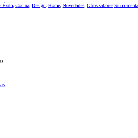
e Éxito
,
Cocina
,
Design
,
Home
,
Novedades
,
Otros sabores
|
Sin comenta
tas