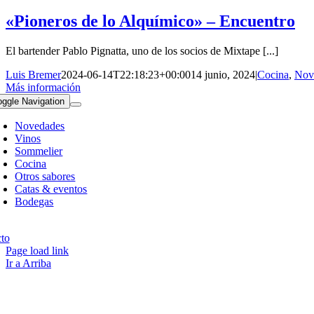
«Pioneros de lo Alquímico» – Encuentro
El bartender Pablo Pignatta, uno de los socios de Mixtape [...]
Luis Bremer
2024-06-14T22:18:23+00:00
14 junio, 2024
|
Cocina
,
Nov
Más información
oggle Navigation
Novedades
Vinos
Sommelier
Cocina
Otros sabores
Catas & eventos
Bodegas
pyright 2023 | All Rights Reserved | Desarrollado por
Qwavee IT
to
Page load link
Ir a Arriba