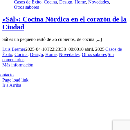
Casos de Éxito
,
Cocina
,
Design
,
Home
,
Novedades
,
Otros sabores
«Sál»: Cocina Nórdica en el corazón de la
Ciudad
Sál es un pequeño restó de 26 cubiertos, de cocina [...]
Luis Bremer
2025-04-10T22:23:38+00:00
10 abril, 2025
|
Casos de
Éxito
,
Cocina
,
Design
,
Home
,
Novedades
,
Otros sabores
|
Sin
comentarios
Más información
Copyright 2023 | All Rights Reserved | Desarrollado por
Qwavee IT
ontacto
Page load link
Ir a Arriba